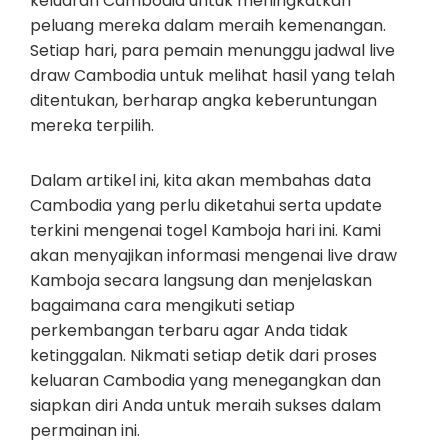
keluaran Cambodia untuk meningkatkan
peluang mereka dalam meraih kemenangan.
Setiap hari, para pemain menunggu jadwal live
draw Cambodia untuk melihat hasil yang telah
ditentukan, berharap angka keberuntungan
mereka terpilih.
Dalam artikel ini, kita akan membahas data
Cambodia yang perlu diketahui serta update
terkini mengenai togel Kamboja hari ini. Kami
akan menyajikan informasi mengenai live draw
Kamboja secara langsung dan menjelaskan
bagaimana cara mengikuti setiap
perkembangan terbaru agar Anda tidak
ketinggalan. Nikmati setiap detik dari proses
keluaran Cambodia yang menegangkan dan
siapkan diri Anda untuk meraih sukses dalam
permainan ini.