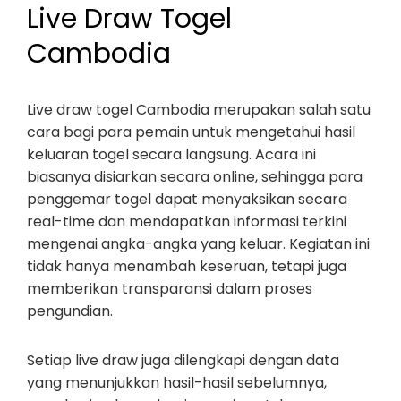
Live Draw Togel
Cambodia
Live draw togel Cambodia merupakan salah satu
cara bagi para pemain untuk mengetahui hasil
keluaran togel secara langsung. Acara ini
biasanya disiarkan secara online, sehingga para
penggemar togel dapat menyaksikan secara
real-time dan mendapatkan informasi terkini
mengenai angka-angka yang keluar. Kegiatan ini
tidak hanya menambah keseruan, tetapi juga
memberikan transparansi dalam proses
pengundian.
Setiap live draw juga dilengkapi dengan data
yang menunjukkan hasil-hasil sebelumnya,