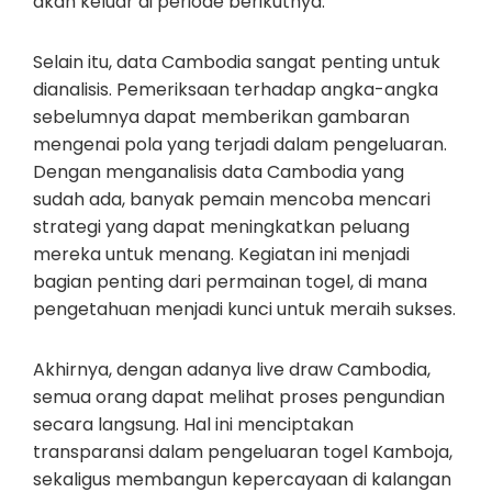
akan keluar di periode berikutnya.
Selain itu, data Cambodia sangat penting untuk
dianalisis. Pemeriksaan terhadap angka-angka
sebelumnya dapat memberikan gambaran
mengenai pola yang terjadi dalam pengeluaran.
Dengan menganalisis data Cambodia yang
sudah ada, banyak pemain mencoba mencari
strategi yang dapat meningkatkan peluang
mereka untuk menang. Kegiatan ini menjadi
bagian penting dari permainan togel, di mana
pengetahuan menjadi kunci untuk meraih sukses.
Akhirnya, dengan adanya live draw Cambodia,
semua orang dapat melihat proses pengundian
secara langsung. Hal ini menciptakan
transparansi dalam pengeluaran togel Kamboja,
sekaligus membangun kepercayaan di kalangan