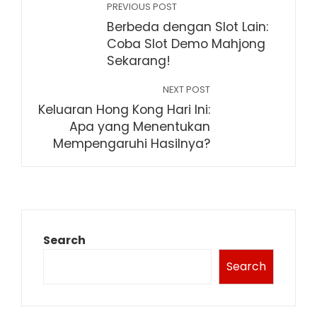
PREVIOUS POST
Berbeda dengan Slot Lain:
Coba Slot Demo Mahjong
Sekarang!
NEXT POST
Keluaran Hong Kong Hari Ini:
Apa yang Menentukan
Mempengaruhi Hasilnya?
Search
Search