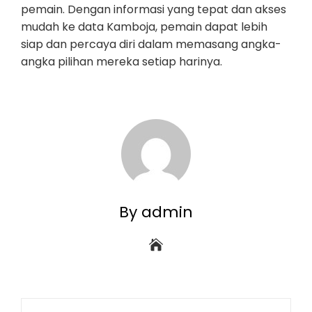
pemain. Dengan informasi yang tepat dan akses
mudah ke data Kamboja, pemain dapat lebih
siap dan percaya diri dalam memasang angka-
angka pilihan mereka setiap harinya.
By admin