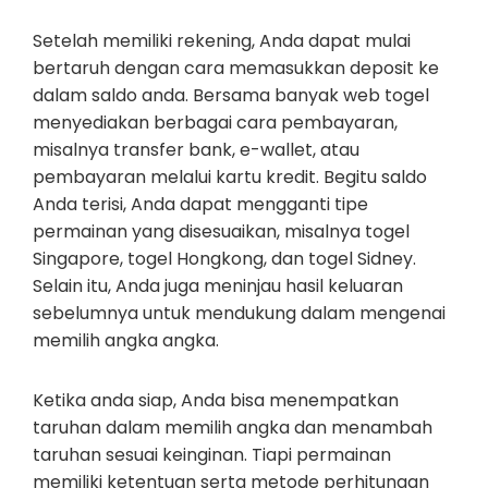
Setelah memiliki rekening, Anda dapat mulai
bertaruh dengan cara memasukkan deposit ke
dalam saldo anda. Bersama banyak web togel
menyediakan berbagai cara pembayaran,
misalnya transfer bank, e-wallet, atau
pembayaran melalui kartu kredit. Begitu saldo
Anda terisi, Anda dapat mengganti tipe
permainan yang disesuaikan, misalnya togel
Singapore, togel Hongkong, dan togel Sidney.
Selain itu, Anda juga meninjau hasil keluaran
sebelumnya untuk mendukung dalam mengenai
memilih angka angka.
Ketika anda siap, Anda bisa menempatkan
taruhan dalam memilih angka dan menambah
taruhan sesuai keinginan. Tiapi permainan
memiliki ketentuan serta metode perhitungan