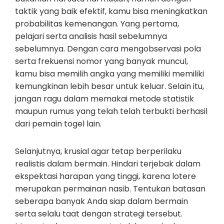
taktik yang baik efektif, kamu bisa meningkatkan
probabilitas kemenangan. Yang pertama,
pelajari serta analisis hasil sebelumnya
sebelumnya. Dengan cara mengobservasi pola
serta frekuensi nomor yang banyak muncul,
kamu bisa memilih angka yang memiliki memiliki
kemungkinan lebih besar untuk keluar. Selain itu,
jangan ragu dalam memakai metode statistik
maupun rumus yang telah telah terbukti berhasil
dari pemain togel lain.
Selanjutnya, krusial agar tetap berperilaku
realistis dalam bermain. Hindari terjebak dalam
ekspektasi harapan yang tinggi, karena lotere
merupakan permainan nasib. Tentukan batasan
seberapa banyak Anda siap dalam bermain
serta selalu taat dengan strategi tersebut.