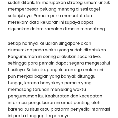
sudah ditarik. Ini merupakan strategi umum untuk
memperbesar peluang menang di sesi togel
selanjutnya. Pemain perlu mencatat dan
merekam data keluaran ini supaya dapat
digunakan dalam ramalan di masa mendatang.
Setiap harinya, keluaran Singapore akan
diumumkan pada waktu yang sudah ditentukan.
Pengumuman ini sering dilakukan secara live,
sehingga para pemain dapat segera mengetahui
hasilnya. Selain itu, pengeluaran sgp malam ini
pun menjadi bagian yang banyak ditunggu-
tunggu, karena banyaknya pemain yang
memasang taruhan menjelang waktu
pengumuman itu. Keakuratan dan kecepatan
informasi pengeluaran ini amat penting, oleh
karena itu situs atau platform penyedia informasi
ini perlu dianggap terpercaya.