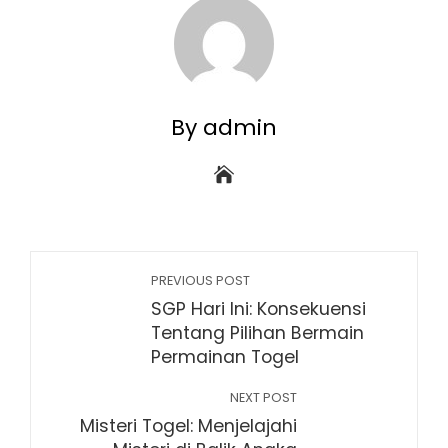
By admin
PREVIOUS POST
SGP Hari Ini: Konsekuensi
Tentang Pilihan Bermain
Permainan Togel
NEXT POST
Misteri Togel: Menjelajahi