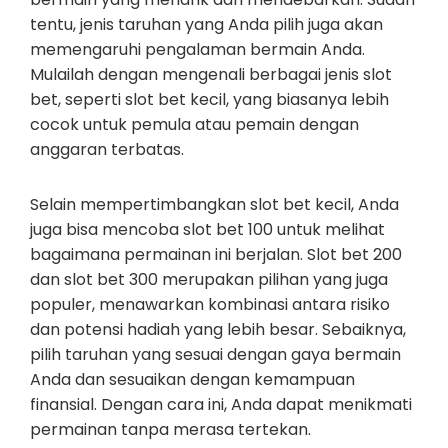
tentu, jenis taruhan yang Anda pilih juga akan
memengaruhi pengalaman bermain Anda.
Mulailah dengan mengenali berbagai jenis slot
bet, seperti slot bet kecil, yang biasanya lebih
cocok untuk pemula atau pemain dengan
anggaran terbatas.
Selain mempertimbangkan slot bet kecil, Anda
juga bisa mencoba slot bet 100 untuk melihat
bagaimana permainan ini berjalan. Slot bet 200
dan slot bet 300 merupakan pilihan yang juga
populer, menawarkan kombinasi antara risiko
dan potensi hadiah yang lebih besar. Sebaiknya,
pilih taruhan yang sesuai dengan gaya bermain
Anda dan sesuaikan dengan kemampuan
finansial. Dengan cara ini, Anda dapat menikmati
permainan tanpa merasa tertekan.