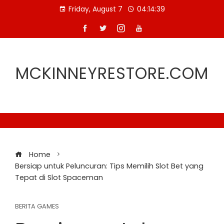
Skip
Friday, August 7
04:14:40
to
content
MCKINNEYRESTORE.COM
Home
Bersiap untuk Peluncuran: Tips Memilih Slot Bet yang
Tepat di Slot Spaceman
BERITA GAMES