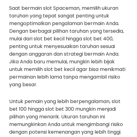
Saat bermain slot Spaceman, memilih ukuran
taruhan yang tepat sangat penting untuk
mengoptimalkan pengalaman bermain Anda.
Dengan berbagai pilihan taruhan yang tersedia,
mulai dari slot bet kecil hingga slot bet 400,
penting untuk menyesuaikan taruhan sesuai
dengan anggaran dan strategi bermain Anda.
Jika Anda baru memulai, mungkin lebih bijak
untuk memilih slot bet kecil agar bisa menikmati
permainan lebih lama tanpa mengambil risiko
yang besar.
Untuk pemain yang lebih berpengalaman, slot
bet 100 hingga slot bet 300 mungkin menjadi
pilihan yang menarik. Ukuran taruhan ini
memungkinkan Anda untuk mengimbangi risiko
dengan potensi kemenangan yang lebih tinggi.