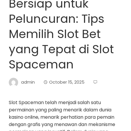
Bersiap untuk
Peluncuran: Tips
Memilih Slot Bet
yang Tepat di Slot
Spaceman
admin
October 15, 2025
Slot Spaceman telah menjadi salah satu
permainan yang paling menarik dalam dunia
kasino online, menarik perhatian para pemain
dengan grafis yang menawan dan mekanisme