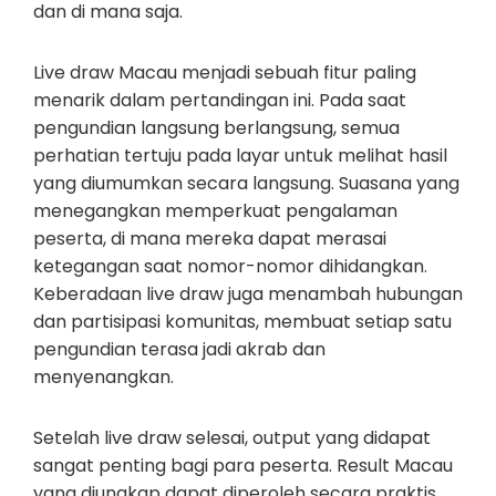
dan di mana saja.
Live draw Macau menjadi sebuah fitur paling
menarik dalam pertandingan ini. Pada saat
pengundian langsung berlangsung, semua
perhatian tertuju pada layar untuk melihat hasil
yang diumumkan secara langsung. Suasana yang
menegangkan memperkuat pengalaman
peserta, di mana mereka dapat merasai
ketegangan saat nomor-nomor dihidangkan.
Keberadaan live draw juga menambah hubungan
dan partisipasi komunitas, membuat setiap satu
pengundian terasa jadi akrab dan
menyenangkan.
Setelah live draw selesai, output yang didapat
sangat penting bagi para peserta. Result Macau
yang diungkap dapat diperoleh secara praktis