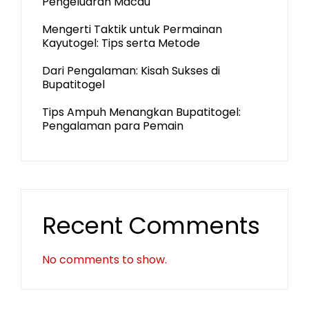
Pengeluaran Macau
Mengerti Taktik untuk Permainan
Kayutogel: Tips serta Metode
Dari Pengalaman: Kisah Sukses di
Bupatitogel
Tips Ampuh Menangkan Bupatitogel:
Pengalaman para Pemain
Recent Comments
No comments to show.