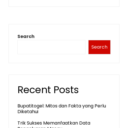
Search
Search
Recent Posts
Bupatitogel: Mitos dan Fakta yang Perlu
Diketahui
Trik Sukses Memanfaatkan Data