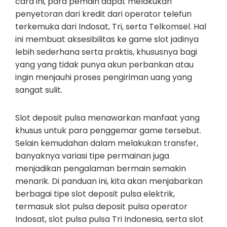
cara ini, para pemain dapat melakukan
penyetoran dari kredit dari operator telefun
terkemuka dari Indosat, Tri, serta Telkomsel. Hal
ini membuat aksesibilitas ke game slot jadinya
lebih sederhana serta praktis, khususnya bagi
yang yang tidak punya akun perbankan atau
ingin menjauhi proses pengiriman uang yang
sangat sulit.
Slot deposit pulsa menawarkan manfaat yang
khusus untuk para penggemar game tersebut.
Selain kemudahan dalam melakukan transfer,
banyaknya variasi tipe permainan juga
menjadikan pengalaman bermain semakin
menarik. Di panduan ini, kita akan menjabarkan
berbagai tipe slot deposit pulsa elektrik,
termasuk slot pulsa deposit pulsa operator
Indosat, slot pulsa pulsa Tri Indonesia, serta slot