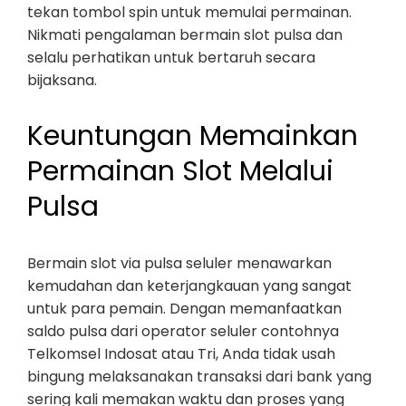
tekan tombol spin untuk memulai permainan.
Nikmati pengalaman bermain slot pulsa dan
selalu perhatikan untuk bertaruh secara
bijaksana.
Keuntungan Memainkan
Permainan Slot Melalui
Pulsa
Bermain slot via pulsa seluler menawarkan
kemudahan dan keterjangkauan yang sangat
untuk para pemain. Dengan memanfaatkan
saldo pulsa dari operator seluler contohnya
Telkomsel Indosat atau Tri, Anda tidak usah
bingung melaksanakan transaksi dari bank yang
sering kali memakan waktu dan proses yang