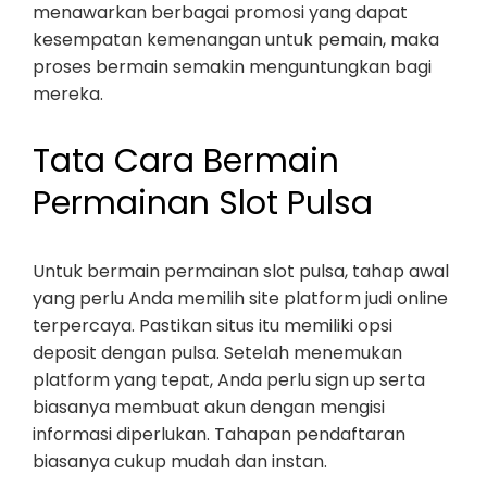
menawarkan berbagai promosi yang dapat
kesempatan kemenangan untuk pemain, maka
proses bermain semakin menguntungkan bagi
mereka.
Tata Cara Bermain
Permainan Slot Pulsa
Untuk bermain permainan slot pulsa, tahap awal
yang perlu Anda memilih site platform judi online
terpercaya. Pastikan situs itu memiliki opsi
deposit dengan pulsa. Setelah menemukan
platform yang tepat, Anda perlu sign up serta
biasanya membuat akun dengan mengisi
informasi diperlukan. Tahapan pendaftaran
biasanya cukup mudah dan instan.