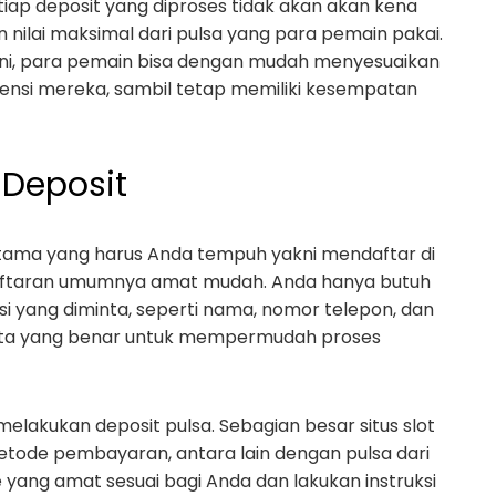
ap deposit yang diproses tidak akan akan kena
ilai maksimal dari pulsa yang para pemain pakai.
 ini, para pemain bisa dengan mudah menyesuaikan
ensi mereka, sambil tetap memiliki kesempatan
 Deposit
rtama yang harus Anda tempuh yakni mendaftar di
ndaftaran umumnya amat mudah. Anda hanya butuh
i yang diminta, seperti nama, nomor telepon, dan
ata yang benar untuk mempermudah proses
elakukan deposit pulsa. Sebagian besar situs slot
ode pembayaran, antara lain dengan pulsa dari
e yang amat sesuai bagi Anda dan lakukan instruksi