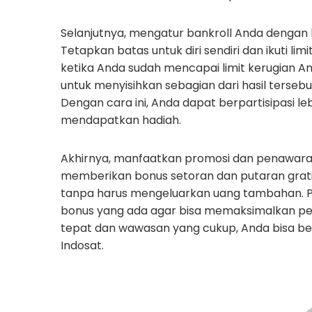
Selanjutnya, mengatur bankroll Anda dengan bi
Tetapkan batas untuk diri sendiri dan ikuti li
ketika Anda sudah mencapai limit kerugian Anda
untuk menyisihkan sebagian dari hasil tersebu
Dengan cara ini, Anda dapat berpartisipasi 
mendapatkan hadiah.
Akhirnya, manfaatkan promosi dan penawaran 
memberikan bonus setoran dan putaran gra
tanpa harus mengeluarkan uang tambahan. P
bonus yang ada agar bisa memaksimalkan pe
tepat dan wawasan yang cukup, Anda bisa berpa
Indosat.