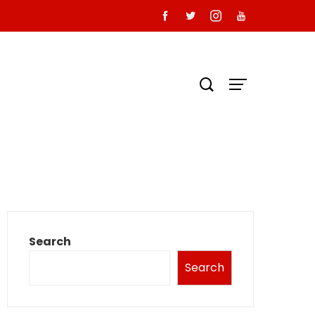
Search
Search