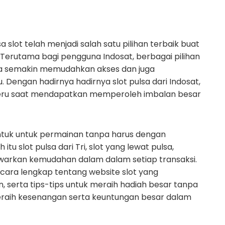
 slot telah menjadi salah satu pilihan terbaik buat
 Terutama bagi pengguna Indosat, berbagai pilihan
lsa semakin memudahkan akses dan juga
Dengan hadirnya hadirnya slot pulsa dari Indosat,
seru saat mendapatkan memperoleh imbalan besar
 untuk untuk permainan tanpa harus dengan
u slot pulsa dari Tri, slot yang lewat pulsa,
warkan kemudahan dalam dalam setiap transaksi.
cara lengkap tentang website slot yang
, serta tips-tips untuk meraih hadiah besar tanpa
meraih kesenangan serta keuntungan besar dalam