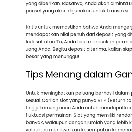
yang diberikan. Biasanya, Anda akan dimint
ponsel yang akan digunakan untuk transaksi.
Kritis untuk memastikan bahwa Anda mengerj
mendapatkan nilai penuh dari deposit yang d
Indosat atau Tri, Anda bisa merasakan perm
uang Anda. Begitu deposit diterima, kalian s
besar yang menunggu!
Tips Menang dalam Gam
Untuk meningkatkan peluang berhasil dalam 
sesuai. Carilah slot yang punya RTP (Return to 
tinggi kemungkinan Anda untuk mendapatkan k
fluktuasi permainan. Slot yang memiliki renda
banyak, walaupun dengan jumlah yang lebih ke
volatilitas menawarkan kesempatan kemenang