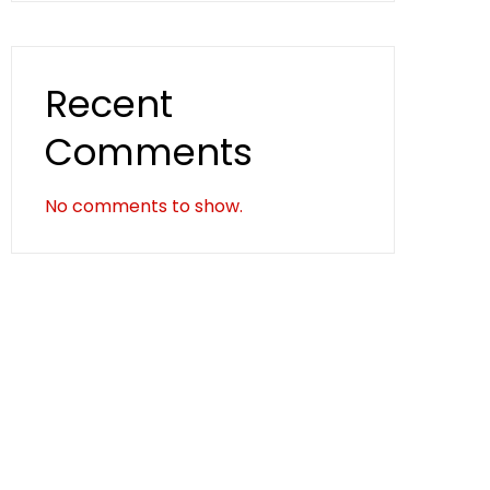
Recent
Comments
No comments to show.