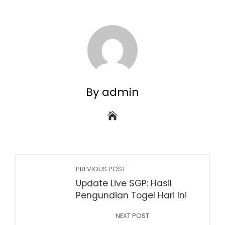
By admin
PREVIOUS POST
Update Live SGP: Hasil
Pengundian Togel Hari Ini
NEXT POST