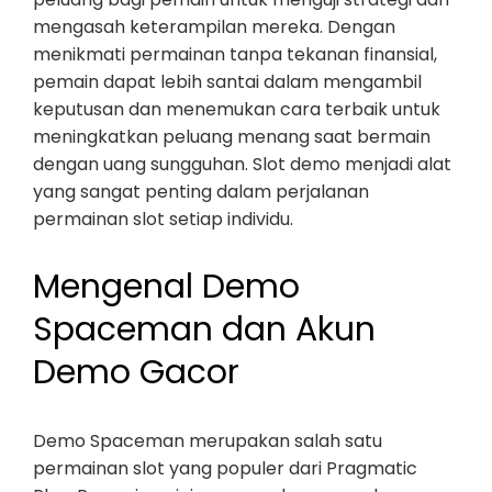
mengasah keterampilan mereka. Dengan
menikmati permainan tanpa tekanan finansial,
pemain dapat lebih santai dalam mengambil
keputusan dan menemukan cara terbaik untuk
meningkatkan peluang menang saat bermain
dengan uang sungguhan. Slot demo menjadi alat
yang sangat penting dalam perjalanan
permainan slot setiap individu.
Mengenal Demo
Spaceman dan Akun
Demo Gacor
Demo Spaceman merupakan salah satu
permainan slot yang populer dari Pragmatic