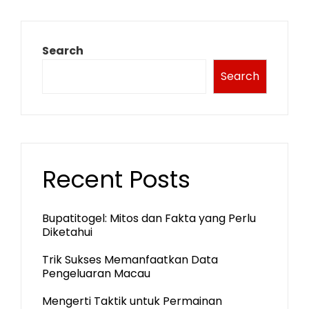
Search
Search
Recent Posts
Bupatitogel: Mitos dan Fakta yang Perlu
Diketahui
Trik Sukses Memanfaatkan Data
Pengeluaran Macau
Mengerti Taktik untuk Permainan