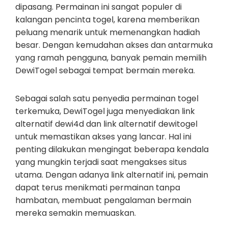
dipasang. Permainan ini sangat populer di
kalangan pencinta togel, karena memberikan
peluang menarik untuk memenangkan hadiah
besar. Dengan kemudahan akses dan antarmuka
yang ramah pengguna, banyak pemain memilih
DewiTogel sebagai tempat bermain mereka.
Sebagai salah satu penyedia permainan togel
terkemuka, DewiTogel juga menyediakan link
alternatif dewi4d dan link alternatif dewitogel
untuk memastikan akses yang lancar. Hal ini
penting dilakukan mengingat beberapa kendala
yang mungkin terjadi saat mengakses situs
utama. Dengan adanya link alternatif ini, pemain
dapat terus menikmati permainan tanpa
hambatan, membuat pengalaman bermain
mereka semakin memuaskan.