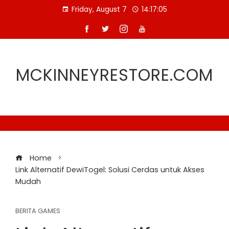
Skip
Friday, August 7
14:17:06
to
content
MCKINNEYRESTORE.COM
Home
Link Alternatif DewiTogel: Solusi Cerdas untuk Akses
Mudah
BERITA GAMES