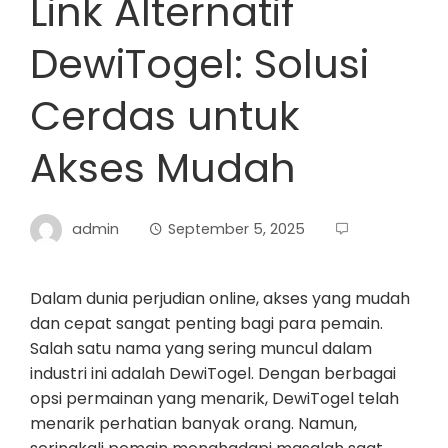
Link Alternatif
DewiTogel: Solusi
Cerdas untuk
Akses Mudah
admin
September 5, 2025
Dalam dunia perjudian online, akses yang mudah
dan cepat sangat penting bagi para pemain.
Salah satu nama yang sering muncul dalam
industri ini adalah DewiTogel. Dengan berbagai
opsi permainan yang menarik, DewiTogel telah
menarik perhatian banyak orang. Namun,