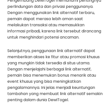
Pengembang DewiTogel memahami pentingnya
perlindungan data dan privasi penggunanya.
Dengan menggunakan link alternatif terbaru,
pemain dapat merasa lebih aman saat
melakukan transaksi atau memasukkan
informasi pribadi, karena link tersebut dirancang
untuk menghindari potensi ancaman.
Selanjutnya, penggunaan link alternatif dapat
memberikan akses ke fitur atau promosi khusus
yang mungkin tidak tersedia di situs utama.
Dengan menjelajahi berbagai link alternatif,
pemain bisa menemukan bonus menarik atau
event khusus yang bisa meningkatkan
pengalamannya. Ini jelas menjadi keuntungan
tambahan yang membuat link alternatif semakin
penting dalam dunia DewiTogel.