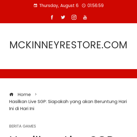
Skip
Thursday, August 6
01:57:00
to
content
MCKINNEYRESTORE.COM
Home
Hasilkan Live SGP: Siapakah yang akan Beruntung Hari
Ini di Hari Ini
BERITA GAMES