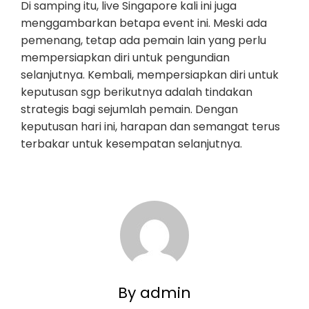
Di samping itu, live Singapore kali ini juga
menggambarkan betapa event ini. Meski ada
pemenang, tetap ada pemain lain yang perlu
mempersiapkan diri untuk pengundian
selanjutnya. Kembali, mempersiapkan diri untuk
keputusan sgp berikutnya adalah tindakan
strategis bagi sejumlah pemain. Dengan
keputusan hari ini, harapan dan semangat terus
terbakar untuk kesempatan selanjutnya.
By admin