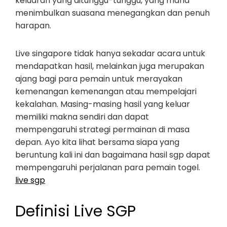
keluaran yang ditunggu-tunggu, yang mana
menimbulkan suasana menegangkan dan penuh
harapan.
Live singapore tidak hanya sekadar acara untuk
mendapatkan hasil, melainkan juga merupakan
ajang bagi para pemain untuk merayakan
kemenangan kemenangan atau mempelajari
kekalahan. Masing-masing hasil yang keluar
memiliki makna sendiri dan dapat
mempengaruhi strategi permainan di masa
depan. Ayo kita lihat bersama siapa yang
beruntung kali ini dan bagaimana hasil sgp dapat
mempengaruhi perjalanan para pemain togel.
live sgp
Definisi Live SGP