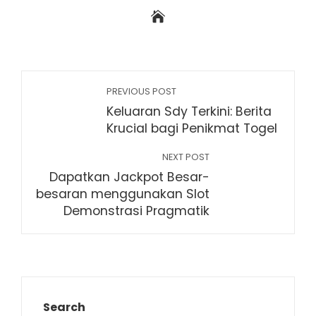
PREVIOUS POST
Keluaran Sdy Terkini: Berita
Krucial bagi Penikmat Togel
NEXT POST
Dapatkan Jackpot Besar-
besaran menggunakan Slot
Demonstrasi Pragmatik
Search