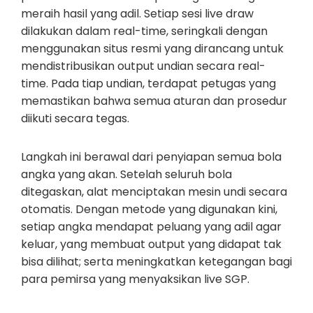
meraih hasil yang adil. Setiap sesi live draw
dilakukan dalam real-time, seringkali dengan
menggunakan situs resmi yang dirancang untuk
mendistribusikan output undian secara real-
time. Pada tiap undian, terdapat petugas yang
memastikan bahwa semua aturan dan prosedur
diikuti secara tegas.
Langkah ini berawal dari penyiapan semua bola
angka yang akan. Setelah seluruh bola
ditegaskan, alat menciptakan mesin undi secara
otomatis. Dengan metode yang digunakan kini,
setiap angka mendapat peluang yang adil agar
keluar, yang membuat output yang didapat tak
bisa dilihat; serta meningkatkan ketegangan bagi
para pemirsa yang menyaksikan live SGP.