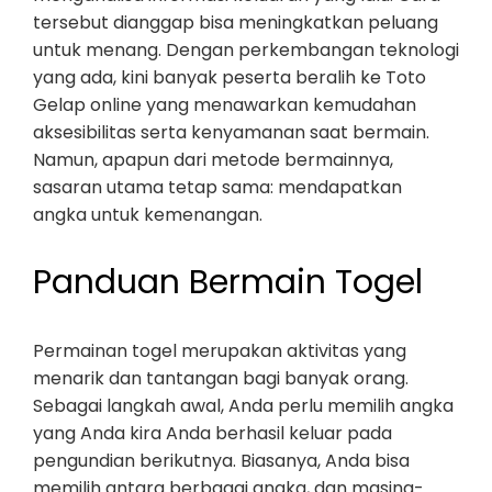
tersebut dianggap bisa meningkatkan peluang
untuk menang. Dengan perkembangan teknologi
yang ada, kini banyak peserta beralih ke Toto
Gelap online yang menawarkan kemudahan
aksesibilitas serta kenyamanan saat bermain.
Namun, apapun dari metode bermainnya,
sasaran utama tetap sama: mendapatkan
angka untuk kemenangan.
Panduan Bermain Togel
Permainan togel merupakan aktivitas yang
menarik dan tantangan bagi banyak orang.
Sebagai langkah awal, Anda perlu memilih angka
yang Anda kira Anda berhasil keluar pada
pengundian berikutnya. Biasanya, Anda bisa
memilih antara berbagai angka, dan masing-