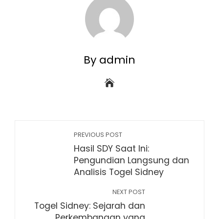
By admin
PREVIOUS POST
Hasil SDY Saat Ini:
Pengundian Langsung dan
Analisis Togel Sidney
NEXT POST
Togel Sidney: Sejarah dan
Perkembangan yang