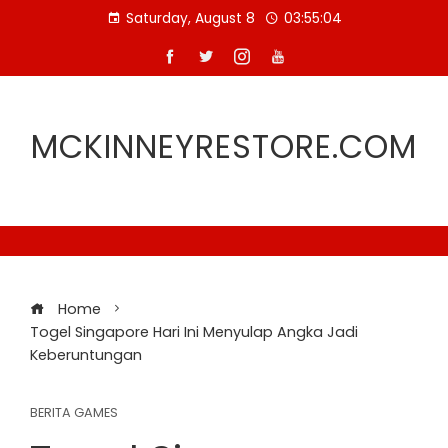
Skip
Saturday, August 8
03:55:04
to
content
MCKINNEYRESTORE.COM
Home
Togel Singapore Hari Ini Menyulap Angka Jadi
Keberuntungan
BERITA GAMES