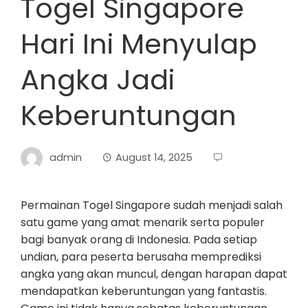
Togel Singapore
Hari Ini Menyulap
Angka Jadi
Keberuntungan
admin
August 14, 2025
Permainan Togel Singapore sudah menjadi salah
satu game yang amat menarik serta populer
bagi banyak orang di Indonesia. Pada setiap
undian, para peserta berusaha memprediksi
angka yang akan muncul, dengan harapan dapat
mendapatkan keberuntungan yang fantastis.