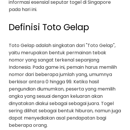
informasi esensial seputar togel di Singapore
pada hari ini.
Definisi Toto Gelap
Toto Gelap adalah singkatan dari "Toto Gelap",
yaitu merupakan bentuk permainan tebak
nomor yang sangat terkenal sepanjang
Indonesia. Pada game ini, pemain harus memilih
nomor dari beberapa jumlah yang, umumnya
berkisar antara 0 hingga 99. Ketika hasil
pengundian diumumkan, peserta yang memilih
angka yang sesuai dengan keluaran akan
dinyatakan diakui sebagai sebagai juara. Togel
sering dilihat sebagai bentuk hiburan, namun juga
dapat menyediakan asal pendapatan bagi
beberapa orang.