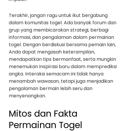
Terakhir, jangan ragu untuk ikut bergabung
dalam komunitas togel. Ada banyak forum dan
grup yang membicarakan strategi, berbagi
informasi, dan pengalaman dalam permainan
togel. Dengan berdiskusi bersama pemain lain,
Anda dapat mengasah keterampilan,
mendapatkan tips bermanfaat, serta mungkin
menemukan inspirasi baru dalam memprediksi
angka. Interaksi semacam ini tidak hanya
menambah wawasan, tetapi juga menjadikan
pengalaman bermain lebih seru dan
menyenangkan.
Mitos dan Fakta
Permainan Togel