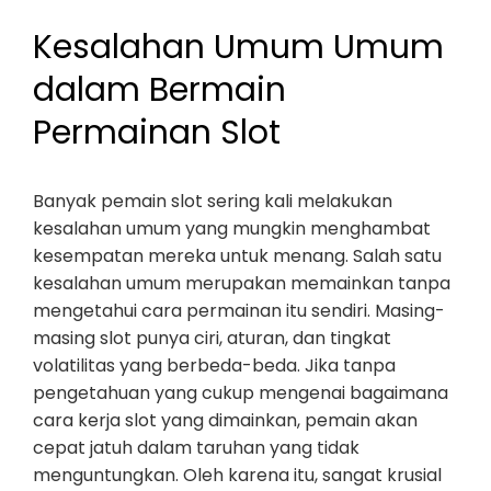
Kesalahan Umum Umum
dalam Bermain
Permainan Slot
Banyak pemain slot sering kali melakukan
kesalahan umum yang mungkin menghambat
kesempatan mereka untuk menang. Salah satu
kesalahan umum merupakan memainkan tanpa
mengetahui cara permainan itu sendiri. Masing-
masing slot punya ciri, aturan, dan tingkat
volatilitas yang berbeda-beda. Jika tanpa
pengetahuan yang cukup mengenai bagaimana
cara kerja slot yang dimainkan, pemain akan
cepat jatuh dalam taruhan yang tidak
menguntungkan. Oleh karena itu, sangat krusial