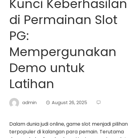
Kunci Keberhasilan
di Permainan Slot
PG:
Mempergunakan
Demo untuk
Latihan
admin
August 26, 2025
Dalam dunia judi online, game slot menjadi pilihan
terpopuler di kalangan para pemain. Terutama