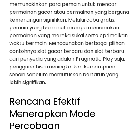
memungkinkan para pemain untuk mencari
permainan gacor atau permainan yang berguna
kemenangan signifikan. Melalui coba gratis,
pemain yang berminat mampu menemukan
permainan yang mereka sukai serta optimalkan
waktu bermain. Menggunakan berbagai pilihan
contohnya slot gacor terbaru dan slot terbaru
dari penyedia yang adalah Pragmatic Play saja,
pengguna bisa meningkatkan kemampuan
sendiri sebelum memutuskan bertaruh yang
lebih signifikan.
Rencana Efektif
Menerapkan Mode
Percobaan