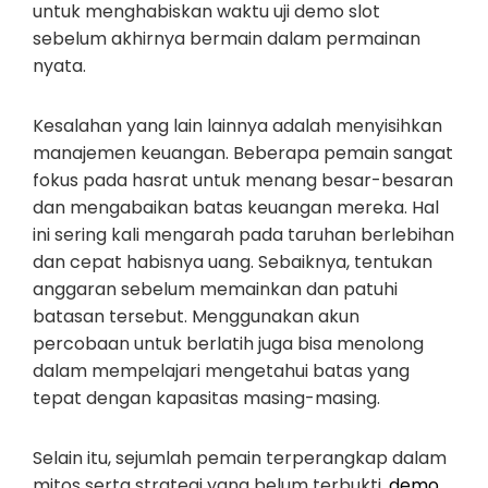
untuk menghabiskan waktu uji demo slot
sebelum akhirnya bermain dalam permainan
nyata.
Kesalahan yang lain lainnya adalah menyisihkan
manajemen keuangan. Beberapa pemain sangat
fokus pada hasrat untuk menang besar-besaran
dan mengabaikan batas keuangan mereka. Hal
ini sering kali mengarah pada taruhan berlebihan
dan cepat habisnya uang. Sebaiknya, tentukan
anggaran sebelum memainkan dan patuhi
batasan tersebut. Menggunakan akun
percobaan untuk berlatih juga bisa menolong
dalam mempelajari mengetahui batas yang
tepat dengan kapasitas masing-masing.
Selain itu, sejumlah pemain terperangkap dalam
mitos serta strategi yang belum terbukti.
demo