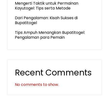
Mengerti Taktik untuk Permainan
Kayutogel: Tips serta Metode
Dari Pengalaman: Kisah Sukses di
Bupatitogel
Tips Ampuh Menangkan Bupatitogel:
Pengalaman para Pemain
Recent Comments
No comments to show.