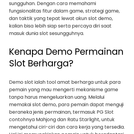
sungguhan. Dengan cara memahami
fungsionalitas fitur dalam game, strategi game,
dan taktik yang tepat lewat akun slot demo,
kalian bisa lebih siap serta percaya diri saat
masuk dunia slot sesungguhnya.
Kenapa Demo Permainan
Slot Berharga?
Demo slot ialah tool amat berharga untuk para
pemain yang mau mengerti mekanisme game
tanpa harus mengeluarkan uang. Melalui
memakai slot demo, para pemain dapat menguji
beraneka jenis permainan, termasuk PG Slot
contohnya Mahjong dan Ratu Starlight, untuk
mengetahui ciri-ciri dan cara kerja yang tersedia.