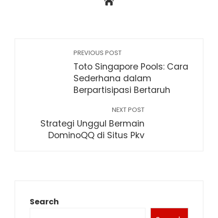
PREVIOUS POST
Toto Singapore Pools: Cara
Sederhana dalam
Berpartisipasi Bertaruh
NEXT POST
Strategi Unggul Bermain
DominoQQ di Situs Pkv
Search