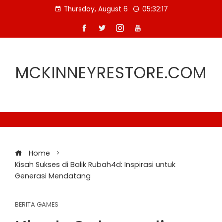
Skip
Thursday, August 6
05:32:17
to
content
MCKINNEYRESTORE.COM
Home
Kisah Sukses di Balik Rubah4d: Inspirasi untuk
Generasi Mendatang
BERITA GAMES