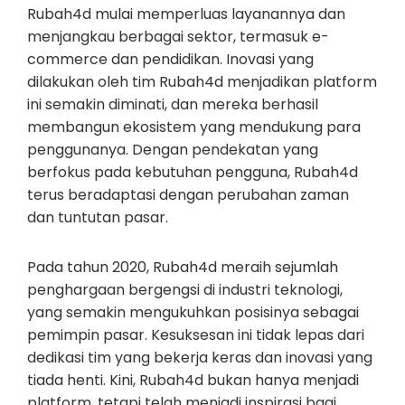
Rubah4d mulai memperluas layanannya dan
menjangkau berbagai sektor, termasuk e-
commerce dan pendidikan. Inovasi yang
dilakukan oleh tim Rubah4d menjadikan platform
ini semakin diminati, dan mereka berhasil
membangun ekosistem yang mendukung para
penggunanya. Dengan pendekatan yang
berfokus pada kebutuhan pengguna, Rubah4d
terus beradaptasi dengan perubahan zaman
dan tuntutan pasar.
Pada tahun 2020, Rubah4d meraih sejumlah
penghargaan bergengsi di industri teknologi,
yang semakin mengukuhkan posisinya sebagai
pemimpin pasar. Kesuksesan ini tidak lepas dari
dedikasi tim yang bekerja keras dan inovasi yang
tiada henti. Kini, Rubah4d bukan hanya menjadi
platform, tetapi telah menjadi inspirasi bagi