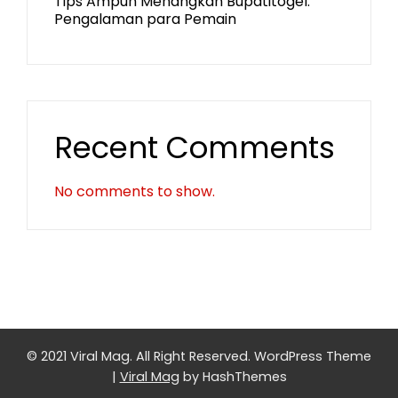
Tips Ampuh Menangkan Bupatitogel:
Pengalaman para Pemain
Recent Comments
No comments to show.
© 2021 Viral Mag. All Right Reserved.
WordPress Theme
|
Viral Mag
by HashThemes