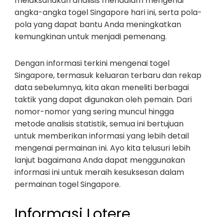
melaksanakan analisis mendalam mengenai
angka-angka togel Singapore hari ini, serta pola-
pola yang dapat bantu Anda meningkatkan
kemungkinan untuk menjadi pemenang.
Dengan informasi terkini mengenai togel
Singapore, termasuk keluaran terbaru dan rekap
data sebelumnya, kita akan meneliti berbagai
taktik yang dapat digunakan oleh pemain. Dari
nomor-nomor yang sering muncul hingga
metode analisis statistik, semua ini bertujuan
untuk memberikan informasi yang lebih detail
mengenai permainan ini. Ayo kita telusuri lebih
lanjut bagaimana Anda dapat menggunakan
informasi ini untuk meraih kesuksesan dalam
permainan togel Singapore.
Informasi Lotere