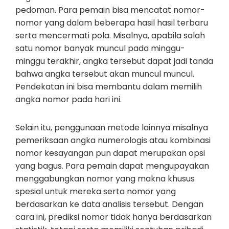
pedoman. Para pemain bisa mencatat nomor-
nomor yang dalam beberapa hasil hasil terbaru
serta mencermati pola. Misalnya, apabila salah
satu nomor banyak muncul pada minggu-
minggu terakhir, angka tersebut dapat jadi tanda
bahwa angka tersebut akan muncul muncul.
Pendekatan ini bisa membantu dalam memilih
angka nomor pada hari ini.
Selain itu, penggunaan metode lainnya misalnya
pemeriksaan angka numerologis atau kombinasi
nomor kesayangan pun dapat merupakan opsi
yang bagus. Para pemain dapat mengupayakan
menggabungkan nomor yang makna khusus
spesial untuk mereka serta nomor yang
berdasarkan ke data analisis tersebut. Dengan
cara ini, prediksi nomor tidak hanya berdasarkan