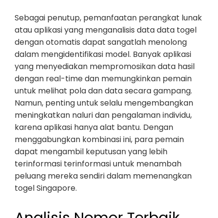
Sebagai penutup, pemanfaatan perangkat lunak
atau aplikasi yang menganalisis data data togel
dengan otomatis dapat sangatlah menolong
dalam mengidentifikasi model. Banyak aplikasi
yang menyediakan mempromosikan data hasil
dengan real-time dan memungkinkan pemain
untuk melihat pola dan data secara gampang.
Namun, penting untuk selalu mengembangkan
meningkatkan naluri dan pengalaman individu,
karena aplikasi hanya alat bantu. Dengan
menggabungkan kombinasi ini, para pemain
dapat mengambil keputusan yang lebih
terinformasi terinformasi untuk menambah
peluang mereka sendiri dalam memenangkan
togel Singapore.