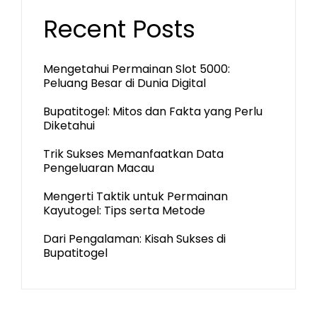
Recent Posts
Mengetahui Permainan Slot 5000:
Peluang Besar di Dunia Digital
Bupatitogel: Mitos dan Fakta yang Perlu
Diketahui
Trik Sukses Memanfaatkan Data
Pengeluaran Macau
Mengerti Taktik untuk Permainan
Kayutogel: Tips serta Metode
Dari Pengalaman: Kisah Sukses di
Bupatitogel