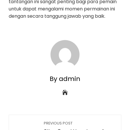
tantangan ini sangat penting bagi para pemain
untuk dapat mengalami momen permainan ini
dengan secara tanggung jawab yang baik.
By admin
PREVIOUS POST