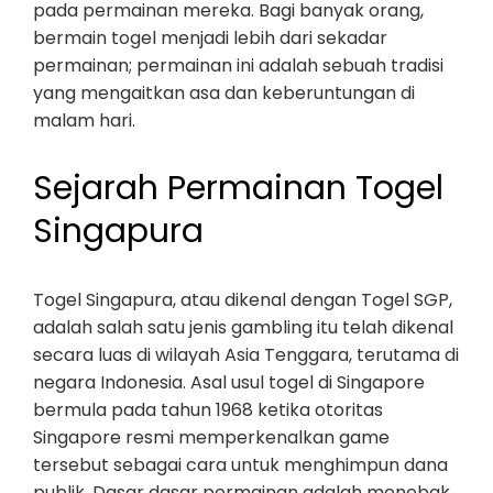
pada permainan mereka. Bagi banyak orang,
bermain togel menjadi lebih dari sekadar
permainan; permainan ini adalah sebuah tradisi
yang mengaitkan asa dan keberuntungan di
malam hari.
Sejarah Permainan Togel
Singapura
Togel Singapura, atau dikenal dengan Togel SGP,
adalah salah satu jenis gambling itu telah dikenal
secara luas di wilayah Asia Tenggara, terutama di
negara Indonesia. Asal usul togel di Singapore
bermula pada tahun 1968 ketika otoritas
Singapore resmi memperkenalkan game
tersebut sebagai cara untuk menghimpun dana
publik. Dasar dasar permainan adalah menebak