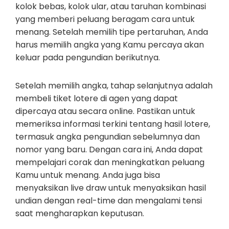
kolok bebas, kolok ular, atau taruhan kombinasi
yang memberi peluang beragam cara untuk
menang. Setelah memilih tipe pertaruhan, Anda
harus memilih angka yang Kamu percaya akan
keluar pada pengundian berikutnya.
Setelah memilih angka, tahap selanjutnya adalah
membeli tiket lotere di agen yang dapat
dipercaya atau secara online. Pastikan untuk
memeriksa informasi terkini tentang hasil lotere,
termasuk angka pengundian sebelumnya dan
nomor yang baru. Dengan cara ini, Anda dapat
mempelajari corak dan meningkatkan peluang
Kamu untuk menang. Anda juga bisa
menyaksikan live draw untuk menyaksikan hasil
undian dengan real-time dan mengalami tensi
saat mengharapkan keputusan.