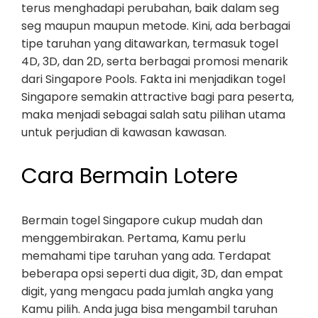
terus menghadapi perubahan, baik dalam seg
seg maupun maupun metode. Kini, ada berbagai
tipe taruhan yang ditawarkan, termasuk togel
4D, 3D, dan 2D, serta berbagai promosi menarik
dari Singapore Pools. Fakta ini menjadikan togel
Singapore semakin attractive bagi para peserta,
maka menjadi sebagai salah satu pilihan utama
untuk perjudian di kawasan kawasan.
Cara Bermain Lotere
Bermain togel Singapore cukup mudah dan
menggembirakan. Pertama, Kamu perlu
memahami tipe taruhan yang ada. Terdapat
beberapa opsi seperti dua digit, 3D, dan empat
digit, yang mengacu pada jumlah angka yang
Kamu pilih. Anda juga bisa mengambil taruhan