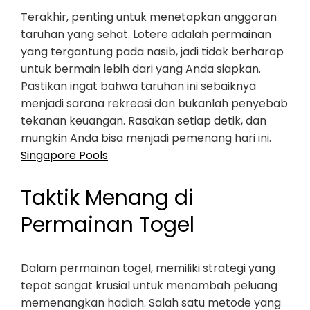
Terakhir, penting untuk menetapkan anggaran
taruhan yang sehat. Lotere adalah permainan
yang tergantung pada nasib, jadi tidak berharap
untuk bermain lebih dari yang Anda siapkan.
Pastikan ingat bahwa taruhan ini sebaiknya
menjadi sarana rekreasi dan bukanlah penyebab
tekanan keuangan. Rasakan setiap detik, dan
mungkin Anda bisa menjadi pemenang hari ini.
Singapore Pools
Taktik Menang di
Permainan Togel
Dalam permainan togel, memiliki strategi yang
tepat sangat krusial untuk menambah peluang
memenangkan hadiah. Salah satu metode yang