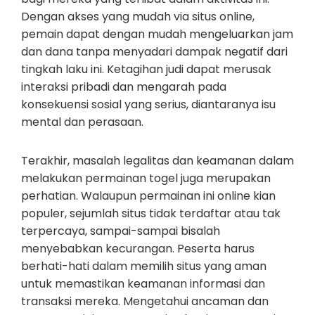
Dengan akses yang mudah via situs online,
pemain dapat dengan mudah mengeluarkan jam
dan dana tanpa menyadari dampak negatif dari
tingkah laku ini. Ketagihan judi dapat merusak
interaksi pribadi dan mengarah pada
konsekuensi sosial yang serius, diantaranya isu
mental dan perasaan.
Terakhir, masalah legalitas dan keamanan dalam
melakukan permainan togel juga merupakan
perhatian. Walaupun permainan ini online kian
populer, sejumlah situs tidak terdaftar atau tak
terpercaya, sampai-sampai bisalah
menyebabkan kecurangan. Peserta harus
berhati-hati dalam memilih situs yang aman
untuk memastikan keamanan informasi dan
transaksi mereka. Mengetahui ancaman dan