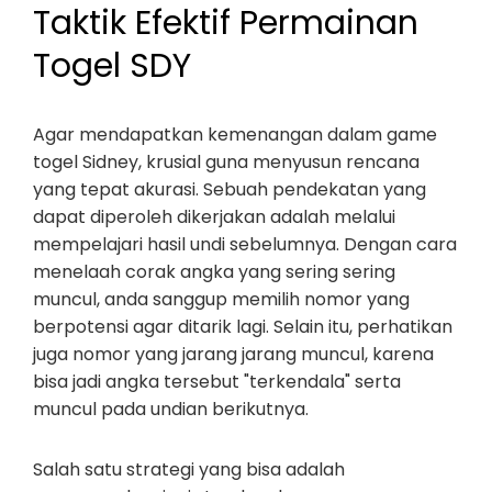
Taktik Efektif Permainan
Togel SDY
Agar mendapatkan kemenangan dalam game
togel Sidney, krusial guna menyusun rencana
yang tepat akurasi. Sebuah pendekatan yang
dapat diperoleh dikerjakan adalah melalui
mempelajari hasil undi sebelumnya. Dengan cara
menelaah corak angka yang sering sering
muncul, anda sanggup memilih nomor yang
berpotensi agar ditarik lagi. Selain itu, perhatikan
juga nomor yang jarang jarang muncul, karena
bisa jadi angka tersebut "terkendala" serta
muncul pada undian berikutnya.
Salah satu strategi yang bisa adalah