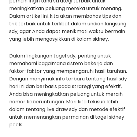
pemain ingin tahu strategi terbaik untuk
meningkatkan peluang mereka untuk menang.
Dalam artikel ini, kita akan membahas tips dan
trik terbaik untuk terlibat dalam undian langsung
sdy, agar Anda dapat menikmati waktu bermain
yang lebih mengasyikkan di kolam sidney.
Dalam lingkungan togel sdy, penting untuk
memahami bagaimana sistem bekerja dan
faktor-faktor yang mempengaruhi hasil taruhan.
Dengan menyimak info terbaru tentang hasil sdy
hari ini dan berbasis pada strategi yang efektif,
Anda bisa meningkatkan peluang untuk meraih
nomor keberuntungan. Mari kita telusuri lebih
dalam tentang live draw sdy dan metode efektif
untuk memenangkan permainan di togel sidney
pools.