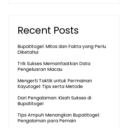
Recent Posts
Bupatitogel: Mitos dan Fakta yang Perlu
Diketahui
Trik Sukses Memanfaatkan Data
Pengeluaran Macau
Mengerti Taktik untuk Permainan
Kayutogel: Tips serta Metode
Dari Pengalaman: Kisah Sukses di
Bupatitogel
Tips Ampuh Menangkan Bupatitogel:
Pengalaman para Pemain