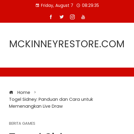
Skip
Friday, August 7
08:29:36
to
content
MCKINNEYRESTORE.COM
Home
Togel Sidney: Panduan dan Cara untuk
Memenangkan Live Draw
BERITA GAMES