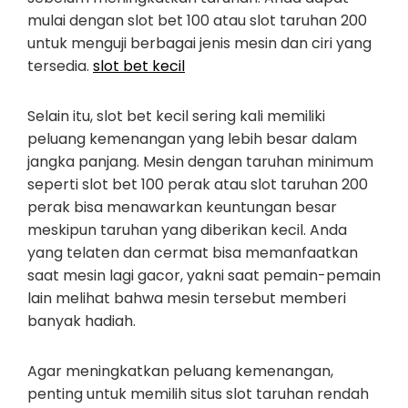
mulai dengan slot bet 100 atau slot taruhan 200
untuk menguji berbagai jenis mesin dan ciri yang
tersedia.
slot bet kecil
Selain itu, slot bet kecil sering kali memiliki
peluang kemenangan yang lebih besar dalam
jangka panjang. Mesin dengan taruhan minimum
seperti slot bet 100 perak atau slot taruhan 200
perak bisa menawarkan keuntungan besar
meskipun taruhan yang diberikan kecil. Anda
yang telaten dan cermat bisa memanfaatkan
saat mesin lagi gacor, yakni saat pemain-pemain
lain melihat bahwa mesin tersebut memberi
banyak hadiah.
Agar meningkatkan peluang kemenangan,
penting untuk memilih situs slot taruhan rendah