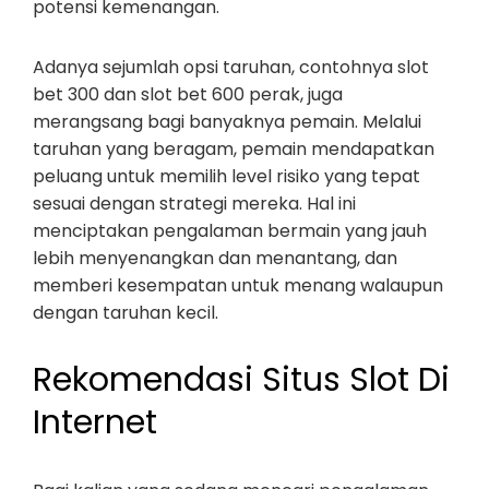
potensi kemenangan.
Adanya sejumlah opsi taruhan, contohnya slot
bet 300 dan slot bet 600 perak, juga
merangsang bagi banyaknya pemain. Melalui
taruhan yang beragam, pemain mendapatkan
peluang untuk memilih level risiko yang tepat
sesuai dengan strategi mereka. Hal ini
menciptakan pengalaman bermain yang jauh
lebih menyenangkan dan menantang, dan
memberi kesempatan untuk menang walaupun
dengan taruhan kecil.
Rekomendasi Situs Slot Di
Internet