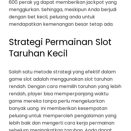
600 perak yg dapat memberikan jackpot yang
menggiurkan. Sehingga, meskipun Anda berjudi
dengan bet kecil, peluang anda untuk
mendapatkan kemenangan besar tetap ada.
Strategi Permainan Slot
Taruhan Kecil
Salah satu metode strategi yang efektif dalam
game slot adalah menggunakan slot taruhan
rendah. Dengan cara memilih taruhan yang lebih
rendah, player bisa memperpanjang waktu
game mereka tanpa perlu mengeluarkan
banyak uang. Ini memberikan kesempatan
peluang untuk memperoleh pengalaman yang
lebih baik dan mengerti cara kerja permainan
sebelum meningkatkan taruhan. Anda dapat