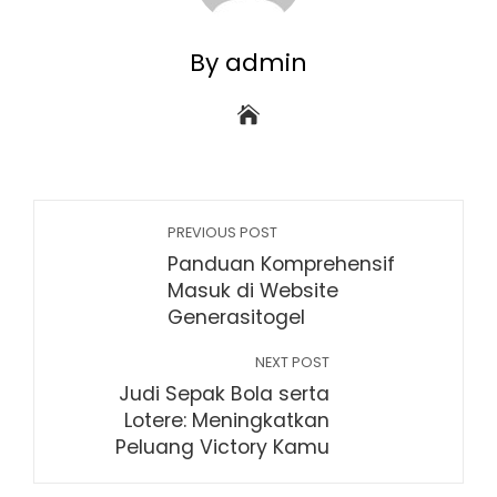
By admin
PREVIOUS POST
Panduan Komprehensif
Masuk di Website
Generasitogel
NEXT POST
Judi Sepak Bola serta
Lotere: Meningkatkan
Peluang Victory Kamu