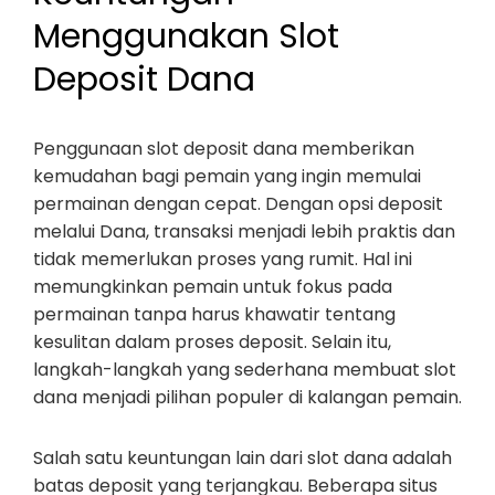
Menggunakan Slot
Deposit Dana
Penggunaan slot deposit dana memberikan
kemudahan bagi pemain yang ingin memulai
permainan dengan cepat. Dengan opsi deposit
melalui Dana, transaksi menjadi lebih praktis dan
tidak memerlukan proses yang rumit. Hal ini
memungkinkan pemain untuk fokus pada
permainan tanpa harus khawatir tentang
kesulitan dalam proses deposit. Selain itu,
langkah-langkah yang sederhana membuat slot
dana menjadi pilihan populer di kalangan pemain.
Salah satu keuntungan lain dari slot dana adalah
batas deposit yang terjangkau. Beberapa situs