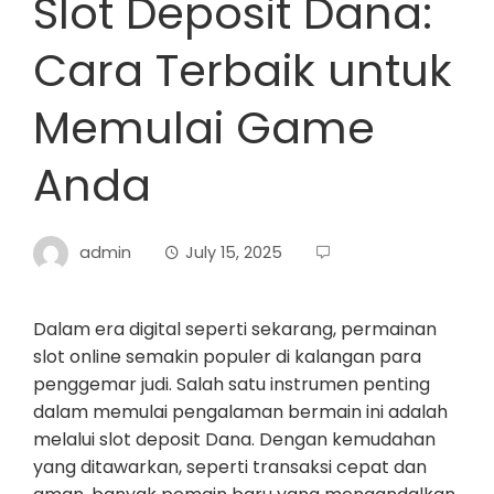
Slot Deposit Dana:
Cara Terbaik untuk
Memulai Game
Anda
admin
July 15, 2025
Dalam era digital seperti sekarang, permainan
slot online semakin populer di kalangan para
penggemar judi. Salah satu instrumen penting
dalam memulai pengalaman bermain ini adalah
melalui slot deposit Dana. Dengan kemudahan
yang ditawarkan, seperti transaksi cepat dan