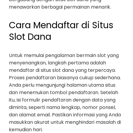
menawarkan berbagai permainan menarik.
Cara Mendaftar di Situs
Slot Dana
Untuk memulai pengalaman bermain slot yang
menyenangkan, langkah pertama adalah
mendaftar di situs slot dana yang terpercaya.
Proses pendaftaran biasanya cukup sederhana.
Anda perlu mengunjungi halaman utama situs
dan menemukan tombol pendaftaran. Setelah
itu, isi formulir pendaftaran dengan data yang
diminta, seperti nama lengkap, nomor ponsel,
dan alamat email. Pastikan informasi yang Anda
masukkan akurat untuk menghindari masalah di
kemudian hari.