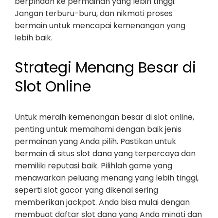
berpindah ke permainan yang lebih tinggi.
Jangan terburu-buru, dan nikmati proses
bermain untuk mencapai kemenangan yang
lebih baik.
Strategi Menang Besar di
Slot Online
Untuk meraih kemenangan besar di slot online,
penting untuk memahami dengan baik jenis
permainan yang Anda pilih. Pastikan untuk
bermain di situs slot dana yang terpercaya dan
memiliki reputasi baik. Pilihlah game yang
menawarkan peluang menang yang lebih tinggi,
seperti slot gacor yang dikenal sering
memberikan jackpot. Anda bisa mulai dengan
membuat daftar slot dana yang Anda minati dan