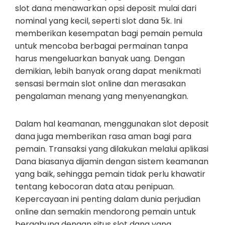
slot dana menawarkan opsi deposit mulai dari
nominal yang kecil, seperti slot dana 5k. Ini
memberikan kesempatan bagi pemain pemula
untuk mencoba berbagai permainan tanpa
harus mengeluarkan banyak uang. Dengan
demikian, lebih banyak orang dapat menikmati
sensasi bermain slot online dan merasakan
pengalaman menang yang menyenangkan.
Dalam hal keamanan, menggunakan slot deposit
dana juga memberikan rasa aman bagi para
pemain. Transaksi yang dilakukan melalui aplikasi
Dana biasanya dijamin dengan sistem keamanan
yang baik, sehingga pemain tidak perlu khawatir
tentang kebocoran data atau penipuan.
Kepercayaan ini penting dalam dunia perjudian
online dan semakin mendorong pemain untuk
bergabung dengan situs slot dana yang