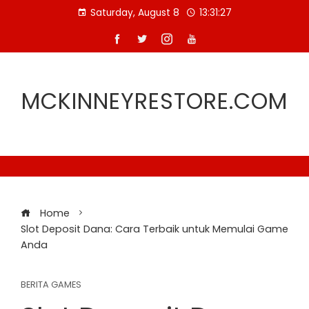
Skip
Saturday, August 8
13:31:27
to
content
MCKINNEYRESTORE.COM
Home
Slot Deposit Dana: Cara Terbaik untuk Memulai Game
Anda
BERITA GAMES