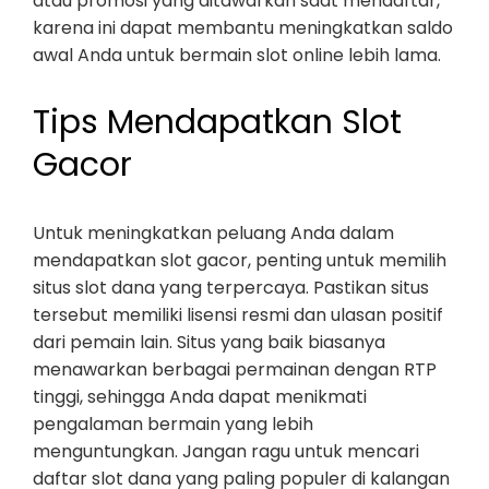
atau promosi yang ditawarkan saat mendaftar,
karena ini dapat membantu meningkatkan saldo
awal Anda untuk bermain slot online lebih lama.
Tips Mendapatkan Slot
Gacor
Untuk meningkatkan peluang Anda dalam
mendapatkan slot gacor, penting untuk memilih
situs slot dana yang terpercaya. Pastikan situs
tersebut memiliki lisensi resmi dan ulasan positif
dari pemain lain. Situs yang baik biasanya
menawarkan berbagai permainan dengan RTP
tinggi, sehingga Anda dapat menikmati
pengalaman bermain yang lebih
menguntungkan. Jangan ragu untuk mencari
daftar slot dana yang paling populer di kalangan