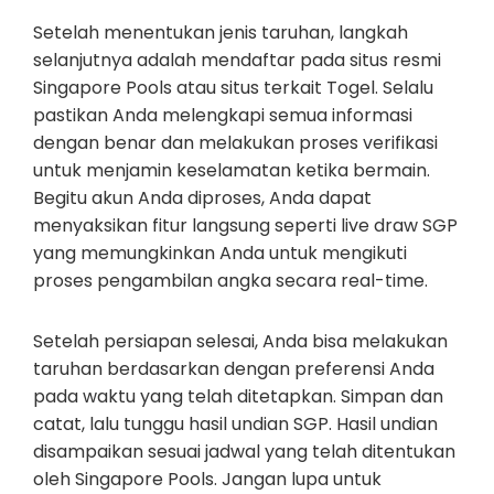
Setelah menentukan jenis taruhan, langkah
selanjutnya adalah mendaftar pada situs resmi
Singapore Pools atau situs terkait Togel. Selalu
pastikan Anda melengkapi semua informasi
dengan benar dan melakukan proses verifikasi
untuk menjamin keselamatan ketika bermain.
Begitu akun Anda diproses, Anda dapat
menyaksikan fitur langsung seperti live draw SGP
yang memungkinkan Anda untuk mengikuti
proses pengambilan angka secara real-time.
Setelah persiapan selesai, Anda bisa melakukan
taruhan berdasarkan dengan preferensi Anda
pada waktu yang telah ditetapkan. Simpan dan
catat, lalu tunggu hasil undian SGP. Hasil undian
disampaikan sesuai jadwal yang telah ditentukan
oleh Singapore Pools. Jangan lupa untuk