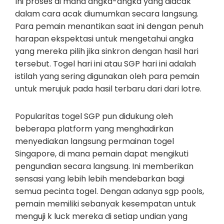
Ini proses di mana angka-angka yang diacak
dalam cara acak diumumkan secara langsung.
Para pemain menantikan saat ini dengan penuh
harapan ekspektasi untuk mengetahui angka
yang mereka pilih jika sinkron dengan hasil hari
tersebut. Togel hari ini atau SGP hari ini adalah
istilah yang sering digunakan oleh para pemain
untuk merujuk pada hasil terbaru dari dari lotre.
Popularitas togel SGP pun didukung oleh
beberapa platform yang menghadirkan
menyediakan langsung permainan togel
Singapore, di mana pemain dapat mengikuti
pengundian secara langsung. Ini memberikan
sensasi yang lebih lebih mendebarkan bagi
semua pecinta togel. Dengan adanya sgp pools,
pemain memiliki sebanyak kesempatan untuk
menguji k luck mereka di setiap undian yang