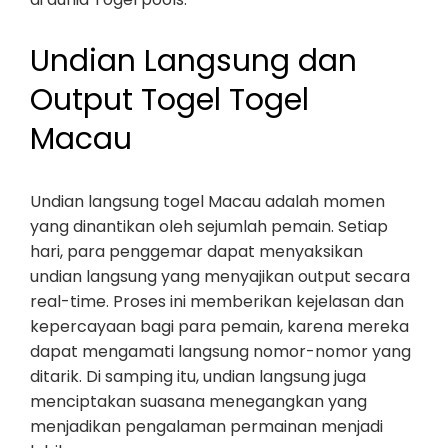
Undian Langsung dan
Output Togel Togel
Macau
Undian langsung togel Macau adalah momen
yang dinantikan oleh sejumlah pemain. Setiap
hari, para penggemar dapat menyaksikan
undian langsung yang menyajikan output secara
real-time. Proses ini memberikan kejelasan dan
kepercayaan bagi para pemain, karena mereka
dapat mengamati langsung nomor-nomor yang
ditarik. Di samping itu, undian langsung juga
menciptakan suasana menegangkan yang
menjadikan pengalaman permainan menjadi