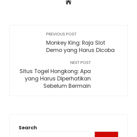
PREVIOUS POST
Monkey King: Raja Slot
Demo yang Harus Dicoba
NEXT POST
Situs Togel Hongkong: Apa
yang Harus Diperhatikan
Sebelum Bermain
Search