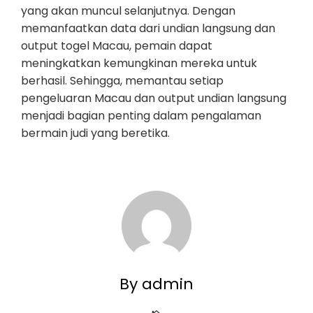
yang akan muncul selanjutnya. Dengan
memanfaatkan data dari undian langsung dan
output togel Macau, pemain dapat
meningkatkan kemungkinan mereka untuk
berhasil. Sehingga, memantau setiap
pengeluaran Macau dan output undian langsung
menjadi bagian penting dalam pengalaman
bermain judi yang beretika.
By admin