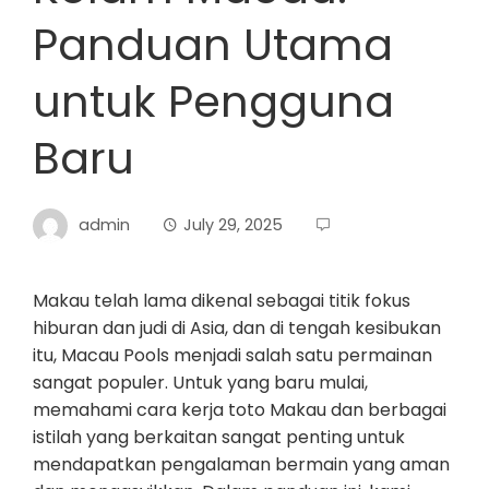
Panduan Utama
untuk Pengguna
Baru
admin
July 29, 2025
Makau telah lama dikenal sebagai titik fokus
hiburan dan judi di Asia, dan di tengah kesibukan
itu, Macau Pools menjadi salah satu permainan
sangat populer. Untuk yang baru mulai,
memahami cara kerja toto Makau dan berbagai
istilah yang berkaitan sangat penting untuk
mendapatkan pengalaman bermain yang aman