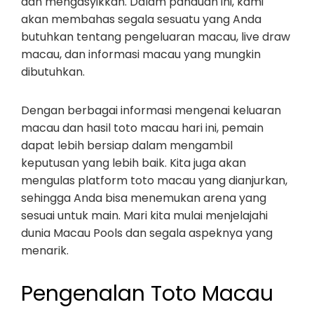
dan mengasyikkan. Dalam panduan ini, kami
akan membahas segala sesuatu yang Anda
butuhkan tentang pengeluaran macau, live draw
macau, dan informasi macau yang mungkin
dibutuhkan.
Dengan berbagai informasi mengenai keluaran
macau dan hasil toto macau hari ini, pemain
dapat lebih bersiap dalam mengambil
keputusan yang lebih baik. Kita juga akan
mengulas platform toto macau yang dianjurkan,
sehingga Anda bisa menemukan arena yang
sesuai untuk main. Mari kita mulai menjelajahi
dunia Macau Pools dan segala aspeknya yang
menarik.
Pengenalan Toto Macau