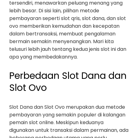
tersendiri, menawarkan peluang menang yang
lebih besar. Di sisi lain, pilihan metode
pembayaran seperti slot qris, slot dana, dan slot
ovo memberikan kemudahan dan kecepatan
dalam bertransaksi, membuat pengalaman
bermain semakin menyenangkan. Mari kita
telusuri lebih jauh tentang kedua jenis slot ini dan
apa yang membedakannya.
Perbedaan Slot Dana dan
Slot Ovo
Slot Dana dan Slot Ovo merupakan dua metode
pembayaran yang semakin populer di kalangan
pemain slot online. Meskipun keduanya
digunakan untuk transaksi dalam permainan, ada
beberapa perbedaan utama yang perlu