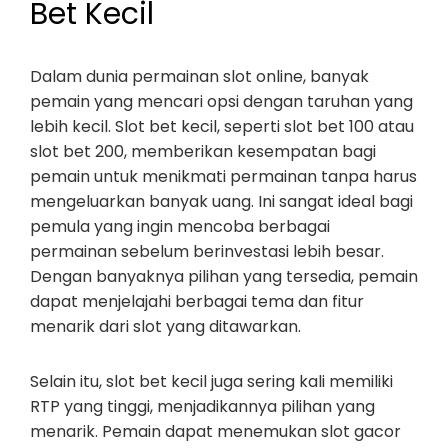
Bet Kecil
Dalam dunia permainan slot online, banyak
pemain yang mencari opsi dengan taruhan yang
lebih kecil. Slot bet kecil, seperti slot bet 100 atau
slot bet 200, memberikan kesempatan bagi
pemain untuk menikmati permainan tanpa harus
mengeluarkan banyak uang. Ini sangat ideal bagi
pemula yang ingin mencoba berbagai
permainan sebelum berinvestasi lebih besar.
Dengan banyaknya pilihan yang tersedia, pemain
dapat menjelajahi berbagai tema dan fitur
menarik dari slot yang ditawarkan.
Selain itu, slot bet kecil juga sering kali memiliki
RTP yang tinggi, menjadikannya pilihan yang
menarik. Pemain dapat menemukan slot gacor