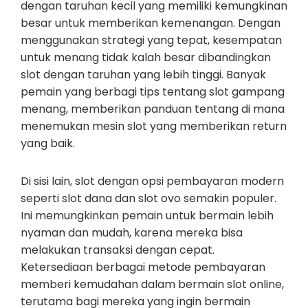
dengan taruhan kecil yang memiliki kemungkinan
besar untuk memberikan kemenangan. Dengan
menggunakan strategi yang tepat, kesempatan
untuk menang tidak kalah besar dibandingkan
slot dengan taruhan yang lebih tinggi. Banyak
pemain yang berbagi tips tentang slot gampang
menang, memberikan panduan tentang di mana
menemukan mesin slot yang memberikan return
yang baik.
Di sisi lain, slot dengan opsi pembayaran modern
seperti slot dana dan slot ovo semakin populer.
Ini memungkinkan pemain untuk bermain lebih
nyaman dan mudah, karena mereka bisa
melakukan transaksi dengan cepat.
Ketersediaan berbagai metode pembayaran
memberi kemudahan dalam bermain slot online,
terutama bagi mereka yang ingin bermain