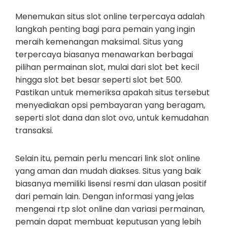
Menemukan situs slot online terpercaya adalah
langkah penting bagi para pemain yang ingin
meraih kemenangan maksimal. Situs yang
terpercaya biasanya menawarkan berbagai
pilihan permainan slot, mulai dari slot bet kecil
hingga slot bet besar seperti slot bet 500.
Pastikan untuk memeriksa apakah situs tersebut
menyediakan opsi pembayaran yang beragam,
seperti slot dana dan slot ovo, untuk kemudahan
transaksi.
Selain itu, pemain perlu mencari link slot online
yang aman dan mudah diakses. Situs yang baik
biasanya memiliki lisensi resmi dan ulasan positif
dari pemain lain. Dengan informasi yang jelas
mengenai rtp slot online dan variasi permainan,
pemain dapat membuat keputusan yang lebih