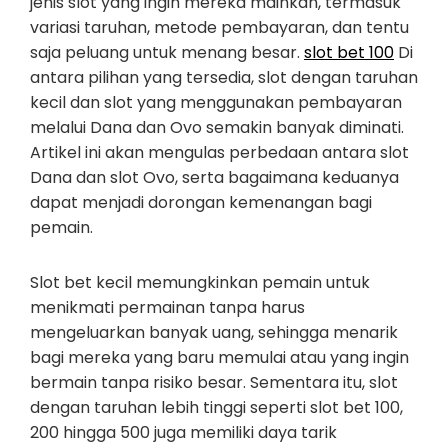
jenis slot yang ingin mereka mainkan, termasuk
variasi taruhan, metode pembayaran, dan tentu
saja peluang untuk menang besar.
slot bet 100
Di
antara pilihan yang tersedia, slot dengan taruhan
kecil dan slot yang menggunakan pembayaran
melalui Dana dan Ovo semakin banyak diminati.
Artikel ini akan mengulas perbedaan antara slot
Dana dan slot Ovo, serta bagaimana keduanya
dapat menjadi dorongan kemenangan bagi
pemain.
Slot bet kecil memungkinkan pemain untuk
menikmati permainan tanpa harus
mengeluarkan banyak uang, sehingga menarik
bagi mereka yang baru memulai atau yang ingin
bermain tanpa risiko besar. Sementara itu, slot
dengan taruhan lebih tinggi seperti slot bet 100,
200 hingga 500 juga memiliki daya tarik