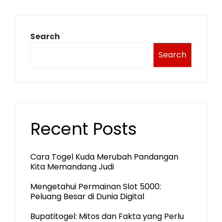
Search
Search
Recent Posts
Cara Togel Kuda Merubah Pandangan
Kita Memandang Judi
Mengetahui Permainan Slot 5000:
Peluang Besar di Dunia Digital
Bupatitogel: Mitos dan Fakta yang Perlu