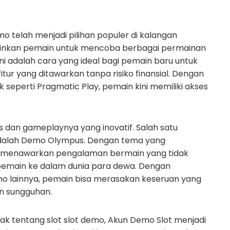
mo telah menjadi pilihan populer di kalangan
nkan pemain untuk mencoba berbagai permainan
i adalah cara yang ideal bagi pemain baru untuk
r yang ditawarkan tanpa risiko finansial. Dengan
seperti Pragmatic Play, pemain kini memiliki akses
is dan gameplaynya yang inovatif. Salah satu
adalah Demo Olympus. Dengan tema yang
 ini menawarkan pengalaman bermain yang tidak
emain ke dalam dunia para dewa. Dengan
 lainnya, pemain bisa merasakan keseruan yang
n sungguhan.
yak tentang slot slot demo, Akun Demo Slot menjadi