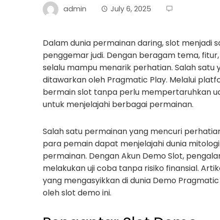
admin
July 6, 2025
Dalam dunia permainan daring, slot menjadi sa
penggemar judi. Dengan beragam tema, fitur
selalu mampu menarik perhatian. Salah satu 
ditawarkan oleh Pragmatic Play. Melalui pla
bermain slot tanpa perlu mempertaruhkan u
untuk menjelajahi berbagai permainan.
Salah satu permainan yang mencuri perhati
para pemain dapat menjelajahi dunia mitolog
permainan. Dengan Akun Demo Slot, pengalam
melakukan uji coba tanpa risiko finansial. A
yang mengasyikkan di dunia Demo Pragmatic 
oleh slot demo ini.