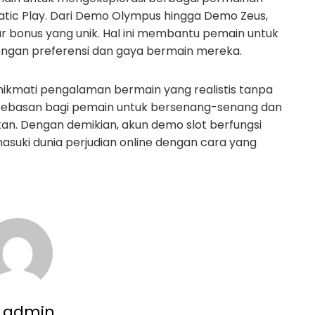
atic Play. Dari Demo Olympus hingga Demo Zeus,
r bonus yang unik. Hal ini membantu pemain untuk
ngan preferensi dan gaya bermain mereka.
ikmati pengalaman bermain yang realistis tanpa
ebebasan bagi pemain untuk bersenang-senang dan
an. Dengan demikian, akun demo slot berfungsi
uki dunia perjudian online dengan cara yang
 admin