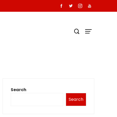
Search
Search