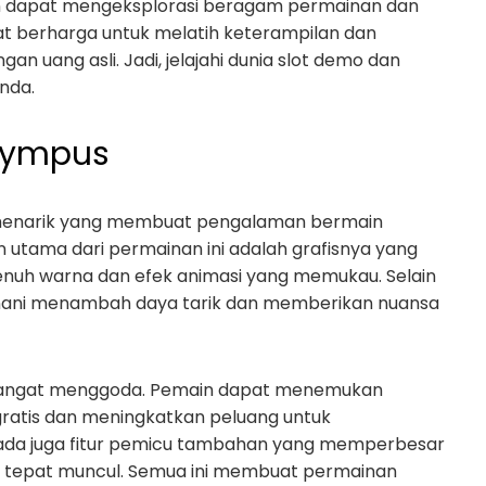
in dapat mengeksplorasi beragam permainan dan
at berharga untuk melatih keterampilan dan
 uang asli. Jadi, jelajahi dunia slot demo dan
nda.
Olympus
menarik yang membuat pengalaman bermain
 utama dari permainan ini adalah grafisnya yang
enuh warna dan efek animasi yang memukau. Selain
i Yunani menambah daya tarik dan memberikan nuansa
a sangat menggoda. Pemain dapat menemukan
ratis dan meningkatkan peluang untuk
 ada juga fitur pemicu tambahan yang memperbesar
g tepat muncul. Semua ini membuat permainan