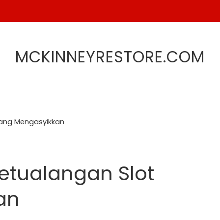
MCKINNEYRESTORE.COM
yang Mengasyikkan
tualangan Slot
an