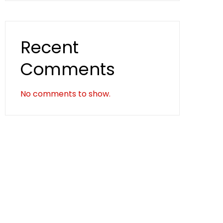
Recent
Comments
No comments to show.