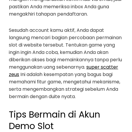
pastikan Anda memeriksa inbox Anda guna
mengakhiri tahapan pendaftaran.
Sesudah account kamu aktif, Anda dapat
langsung mencari bagian percobaan permainan
slot di website tersebut. Tentukan game yang
ingin ingin Anda coba, kemudian Anda akan
diberikan akses bagi memainkannya tanpa perlu
menggunakan uang sebenarnya.
super scatter
zeus
Ini adalah kesempatan yang bagus bagi
memahami fitur game, mengetahui mekanisme,
serta mengembangkan strategi sebelum Anda
bermain dengan duite nyata.
Tips Bermain di Akun
Demo Slot