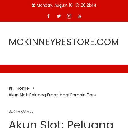
Skip
Monday, August 10
20:21:44
to
content
MCKINNEYRESTORE.COM
Home
Akun Slot: Peluang Emas bagi Pemain Baru
BERITA GAMES
Akun Slot: Peluang