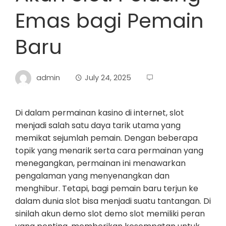
Emas bagi Pemain
Baru
admin
July 24, 2025
Di dalam permainan kasino di internet, slot
menjadi salah satu daya tarik utama yang
memikat sejumlah pemain. Dengan beberapa
topik yang menarik serta cara permainan yang
menegangkan, permainan ini menawarkan
pengalaman yang menyenangkan dan
menghibur. Tetapi, bagi pemain baru terjun ke
dalam dunia slot bisa menjadi suatu tantangan. Di
sinilah akun demo slot demo slot memiliki peran