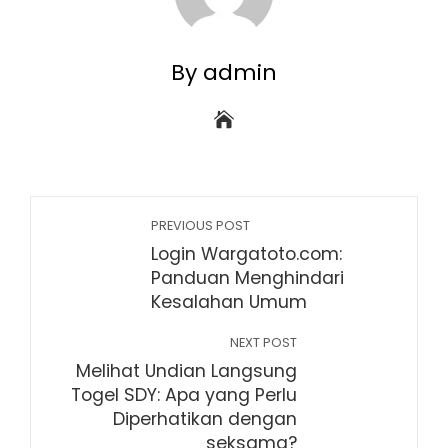
By admin
PREVIOUS POST
Login Wargatoto.com:
Panduan Menghindari
Kesalahan Umum
NEXT POST
Melihat Undian Langsung
Togel SDY: Apa yang Perlu
Diperhatikan dengan
seksama?