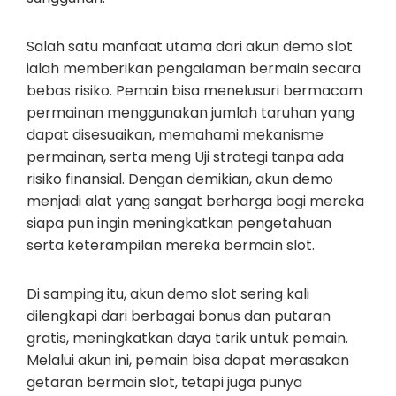
Salah satu manfaat utama dari akun demo slot
ialah memberikan pengalaman bermain secara
bebas risiko. Pemain bisa menelusuri bermacam
permainan menggunakan jumlah taruhan yang
dapat disesuaikan, memahami mekanisme
permainan, serta meng Uji strategi tanpa ada
risiko finansial. Dengan demikian, akun demo
menjadi alat yang sangat berharga bagi mereka
siapa pun ingin meningkatkan pengetahuan
serta keterampilan mereka bermain slot.
Di samping itu, akun demo slot sering kali
dilengkapi dari berbagai bonus dan putaran
gratis, meningkatkan daya tarik untuk pemain.
Melalui akun ini, pemain bisa dapat merasakan
getaran bermain slot, tetapi juga punya