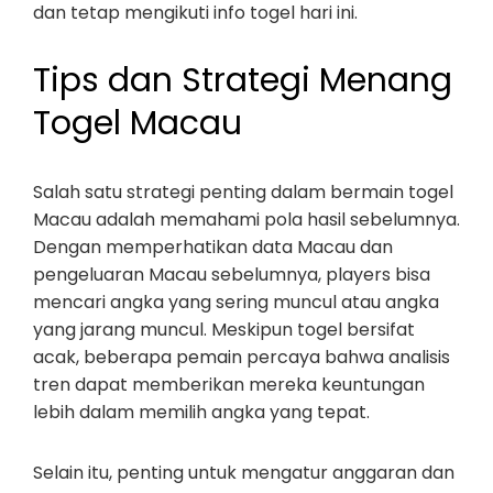
dan tetap mengikuti info togel hari ini.
Tips dan Strategi Menang
Togel Macau
Salah satu strategi penting dalam bermain togel
Macau adalah memahami pola hasil sebelumnya.
Dengan memperhatikan data Macau dan
pengeluaran Macau sebelumnya, players bisa
mencari angka yang sering muncul atau angka
yang jarang muncul. Meskipun togel bersifat
acak, beberapa pemain percaya bahwa analisis
tren dapat memberikan mereka keuntungan
lebih dalam memilih angka yang tepat.
Selain itu, penting untuk mengatur anggaran dan