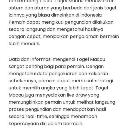
berkembang pesat. Togel Macau menawarkan
sistem dan aturan yang berbeda dari jenis togel
lainnya yang biasa dimainkan di Indonesia.
Pemain dapat mengikuti pengundian dilakukan
secara langsung dan mengetahui hasilnya
dengan cepat, menjadikan pengalaman bermain
lebih menarik.
Data dan informasi mengenai Togel Macau
sangat penting bagi para pemain. Dengan
mengetahui data pengeluaran dan keluaran
sebelumnya, pemain dapat membuat strategi
untuk memilih angka yang lebih tepat. Togel
Macau juga menyediakan live draw yang
memungkinkan pemain untuk melihat langsung
proses pengundian dan mendapatkan hasil
secara real-time, sehingga menambah
kepercayaan diri dalam bermain.