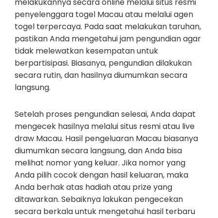
melakukannya secara online melalui situs resmi
penyelenggara togel Macau atau melalui agen
togel terpercaya. Pada saat melakukan taruhan,
pastikan Anda mengetahui jam pengundian agar
tidak melewatkan kesempatan untuk
berpartisipasi. Biasanya, pengundian dilakukan
secara rutin, dan hasilnya diumumkan secara
langsung.
Setelah proses pengundian selesai, Anda dapat
mengecek hasilnya melalui situs resmi atau live
draw Macau. Hasil pengeluaran Macau biasanya
diumumkan secara langsung, dan Anda bisa
melihat nomor yang keluar. Jika nomor yang
Anda pilih cocok dengan hasil keluaran, maka
Anda berhak atas hadiah atau prize yang
ditawarkan. Sebaiknya lakukan pengecekan
secara berkala untuk mengetahui hasil terbaru