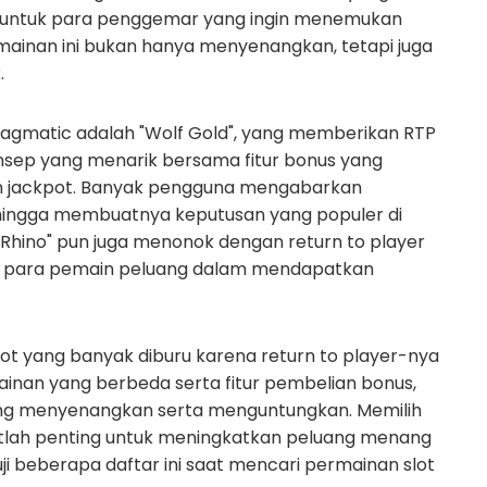
k untuk para penggemar yang ingin menemukan
rmainan ini bukan hanya menyenangkan, tetapi juga
.
 Pragmatic adalah "Wolf Gold", yang memberikan RTP
sep yang menarik bersama fitur bonus yang
n jackpot. Banyak pengguna mengabarkan
ehingga membuatnya keputusan yang populer di
t Rhino" pun juga menonok dengan return to player
n para pemain peluang dalam mendapatkan
lot yang banyak diburu karena return to player-nya
inan yang berbeda serta fitur pembelian bonus,
ang menyenangkan serta menguntungkan. Memilih
gatlah penting untuk meningkatkan peluang menang
ji beberapa daftar ini saat mencari permainan slot