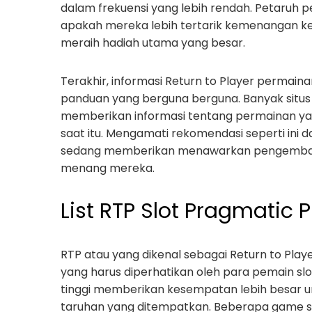
dalam frekuensi yang lebih rendah. Petaruh p
apakah mereka lebih tertarik kemenangan keci
meraih hadiah utama yang besar.
Terakhir, informasi Return to Player permain
panduan yang berguna berguna. Banyak situ
memberikan informasi tentang permainan y
saat itu. Mengamati rekomendasi seperti in
sedang memberikan menawarkan pengembali
menang mereka.
List RTP Slot Pragmatic 
RTP atau yang dikenal sebagai Return to Pl
yang harus diperhatikan oleh para pemain slo
tinggi memberikan kesempatan lebih besar u
taruhan yang ditempatkan. Beberapa game slo