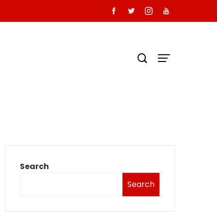
Search
Search