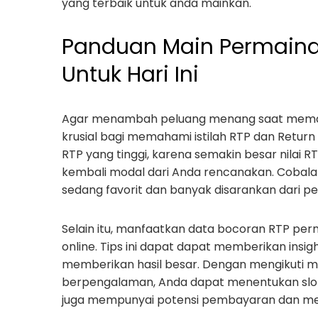
yang terbaik untuk anda mainkan.
Panduan Main Permaina
Untuk Hari Ini
Agar menambah peluang menang saat memain
krusial bagi memahami istilah RTP dan Return 
RTP yang tinggi, karena semakin besar nilai 
kembali modal dari Anda rencanakan. Cobala
sedang favorit dan banyak disarankan dari pe
Selain itu, manfaatkan data bocoran RTP perma
online. Tips ini dapat dapat memberikan ins
memberikan hasil besar. Dengan mengikuti m
berpengalaman, Anda dapat menentukan slot
juga mempunyai potensi pembayaran dan m