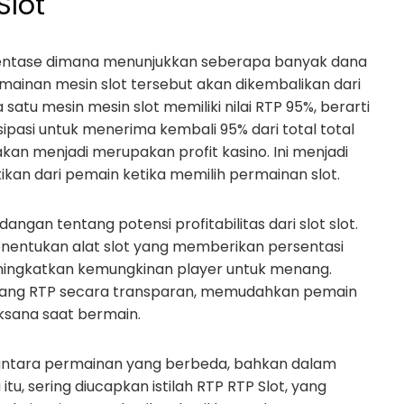
Slot
rsentase dimana menunjukkan seberapa banyak dana
ainan mesin slot tersebut akan dikembalikan dari
satu mesin mesin slot memiliki nilai RTP 95%, berarti
pasi untuk menerima kembali 95% dari total total
an menjadi merupakan profit kasino. Ini menjadi
ikan dari pemain ketika memilih permainan slot.
gan tentang potensi profitabilitas dari slot slot.
enentukan alat slot yang memberikan persentasi
eningkatkan kemungkinan player untuk menang.
tang RTP secara transparan, memudahkan pemain
aksana saat bermain.
ah antara permainan yang berbeda, bahkan dalam
tu, sering diucapkan istilah RTP RTP Slot, yang