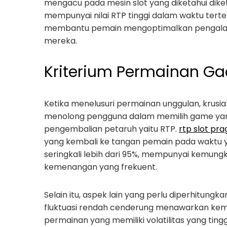
mengacu pada mesin slot yang diketahui dike
mempunyai nilai RTP tinggi dalam waktu tert
membantu pemain mengoptimalkan pengala
mereka.
Kriterium Permainan Ga
Ketika menelusuri permainan unggulan, krusia
menolong pengguna dalam memilih game yang 
pengembalian petaruh yaitu RTP.
rtp slot pr
yang kembali ke tangan pemain pada waktu 
seringkali lebih dari 95%, mempunyai kemung
kemenangan yang frekuent.
Selain itu, aspek lain yang perlu diperhitungka
fluktuasi rendah cenderung menawarkan keme
permainan yang memiliki volatilitas yang t