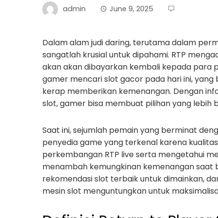
admin
June 9, 2025
Dalam alam judi daring, terutama dalam permai
sangatlah krusial untuk dipahami. RTP meng
akan akan dibayarkan kembali kepada para p
gamer mencari slot gacor pada hari ini, yang
kerap memberikan kemenangan. Dengan infor
slot, gamer bisa membuat pilihan yang lebih b
Saat ini, sejumlah pemain yang berminat den
penyedia game yang terkenal karena kualitas
perkembangan RTP live serta mengetahui mes
menambah kemungkinan kemenangan saat ber
rekomendasi slot terbaik untuk dimainkan, d
mesin slot menguntungkan untuk maksimalis