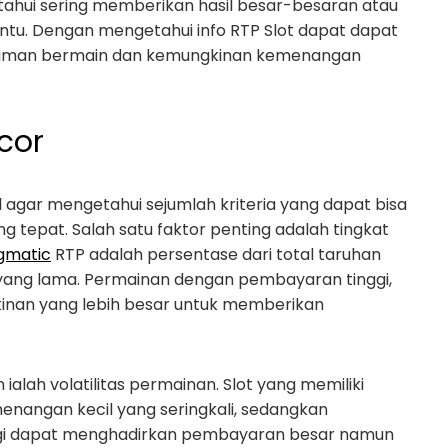
tahui sering memberikan hasil besar-besaran atau
entu. Dengan mengetahui info RTP Slot dapat dapat
man bermain dan kemungkinan kemenangan
cor
l agar mengetahui sejumlah kriteria yang dapat bisa
tepat. Salah satu faktor penting adalah tingkat
agmatic
RTP adalah persentase dari total taruhan
yang lama. Permainan dengan pembayaran tinggi,
kinan yang lebih besar untuk memberikan
n ialah volatilitas permainan. Slot yang memiliki
nangan kecil yang seringkali, sedangkan
inggi dapat menghadirkan pembayaran besar namun