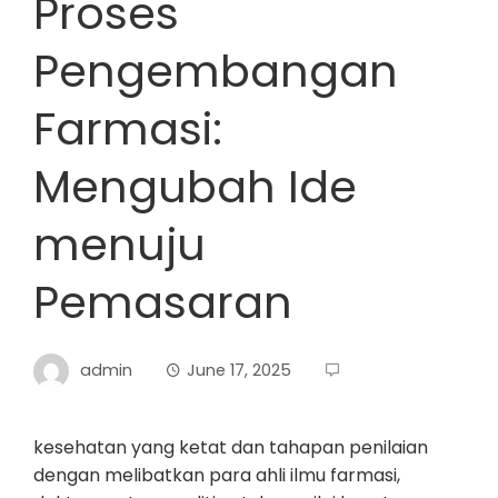
Proses
Pengembangan
Farmasi:
Mengubah Ide
menuju
Pemasaran
admin
June 17, 2025
kesehatan yang ketat dan tahapan penilaian
dengan melibatkan para ahli ilmu farmasi,