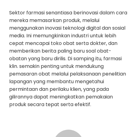
Sektor farmasi senantiasa berinovasi dalam cara
mereka memasarkan produk, melalui
menggunakan inovasi teknologi digital dan sosial
media. Ini memungkinkan industri untuk lebih
cepat mencapai toko obat serta dokter, dan
memberikan berita paling baru soal obat-
obatan yang baru dirilis. Di samping itu, farmasi
klin. semakin penting untuk mendukung
pemasaran obat melalui pelaksanaan penelitian
lapangan yang membantu mengetahui
permintaan dan perilaku klien, yang pada
gilirannya dapat meningkatkan pemakaian
produk secara tepat serta efektif.