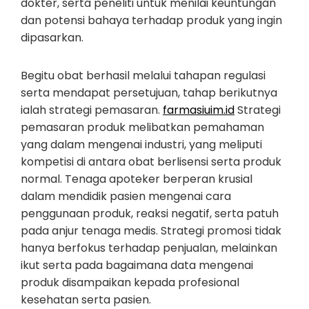
dokter, serta peneliti untuk menilai keuntungan
dan potensi bahaya terhadap produk yang ingin
dipasarkan.
Begitu obat berhasil melalui tahapan regulasi
serta mendapat persetujuan, tahap berikutnya
ialah strategi pemasaran.
farmasiuim.id
Strategi
pemasaran produk melibatkan pemahaman
yang dalam mengenai industri, yang meliputi
kompetisi di antara obat berlisensi serta produk
normal. Tenaga apoteker berperan krusial
dalam mendidik pasien mengenai cara
penggunaan produk, reaksi negatif, serta patuh
pada anjur tenaga medis. Strategi promosi tidak
hanya berfokus terhadap penjualan, melainkan
ikut serta pada bagaimana data mengenai
produk disampaikan kepada profesional
kesehatan serta pasien.