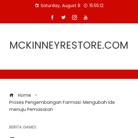
Skip
Saturday, August 8
15:55:12
to
content
MCKINNEYRESTORE.COM
Home
Proses Pengembangan Farmasi: Mengubah Ide
menuju Pemasaran
BERITA GAMES