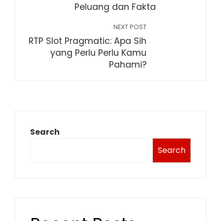
Peluang dan Fakta
NEXT POST
RTP Slot Pragmatic: Apa Sih
yang Perlu Perlu Kamu
Pahami?
Search
Search