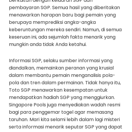
berkaitan dengan keluaran SGP dan
pembayaran SGP. Semua hasil yang diberitakan
menawarkan harapan baru bagi pemain yang
berupaya memprediksi angka-angka
keberuntungan mereka sendiri. Namun, di semua
keseruan ini, ada sejumlah fakta menarik yang
mungkin anda tidak Anda ketahui.
Informasi SGP, selaku sumber informasi yang
diandalkan, memainkan peranan yang krusial
dalam membantu pemain menganalisis pola-
pola dan tren dalam permainan. Tidak hanya itu,
Toto SGP menawarkan kesempatan untuk
mendapatkan hadiah SGP yang menggiurkan.
Singapore Pools juga menyediakan wadah resmi
bagi para penggemar togel agar memasang
taruhan. Mari kita selami lebih dalam lagi misteri
serta informasi menarik seputar SGP yang dapat