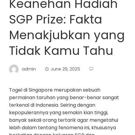
Keanehan Hadiah
SGP Prize: Fakta
Menakjubkan yang
Tidak Kamu Tahu
admin
June 29, 2025
Togel di Singapore merupakan sebuah
permainan taruhan yang benar-benar sangat
terkenal di Indonesia. Seiring dengan
kepopulerannya yang semakin kian tinggi,
banyak sekali orang tertarik agar mengetahui
lebih dalam tentang fenomena ini, khususnya