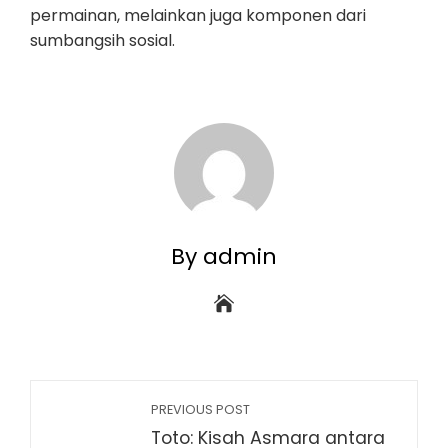
permainan, melainkan juga komponen dari
sumbangsih sosial.
By admin
PREVIOUS POST
Toto: Kisah Asmara antara