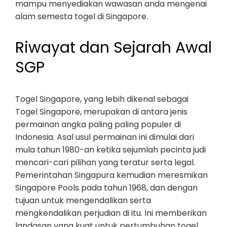
mampu menyediakan wawasan anda mengenai
alam semesta togel di Singapore.
Riwayat dan Sejarah Awal
SGP
Togel Singapore, yang lebih dikenal sebagai
Togel Singapore, merupakan di antara jenis
permainan angka paling paling populer di
Indonesia. Asal usul permainan ini dimulai dari
mula tahun 1980-an ketika sejumlah pecinta judi
mencari-cari pilihan yang teratur serta legal.
Pemerintahan Singapura kemudian meresmikan
Singapore Pools pada tahun 1968, dan dengan
tujuan untuk mengendalikan serta
mengkendalikan perjudian di itu. Ini memberikan
landasan yang kuat untuk pertumbuhan togel