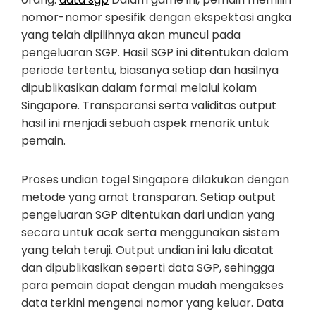
nomor-nomor spesifik dengan ekspektasi angka
yang telah dipilihnya akan muncul pada
pengeluaran SGP. Hasil SGP ini ditentukan dalam
periode tertentu, biasanya setiap dan hasilnya
dipublikasikan dalam formal melalui kolam
Singapore. Transparansi serta validitas output
hasil ini menjadi sebuah aspek menarik untuk
pemain.
Proses undian togel Singapore dilakukan dengan
metode yang amat transparan. Setiap output
pengeluaran SGP ditentukan dari undian yang
secara untuk acak serta menggunakan sistem
yang telah teruji. Output undian ini lalu dicatat
dan dipublikasikan seperti data SGP, sehingga
para pemain dapat dengan mudah mengakses
data terkini mengenai nomor yang keluar. Data