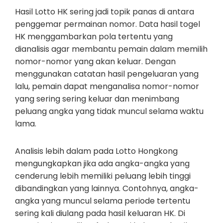
Hasil Lotto HK sering jadi topik panas di antara
penggemar permainan nomor. Data hasil togel
HK menggambarkan pola tertentu yang
dianalisis agar membantu pemain dalam memilih
nomor-nomor yang akan keluar. Dengan
menggunakan catatan hasil pengeluaran yang
lalu, pemain dapat menganalisa nomor-nomor
yang sering sering keluar dan menimbang
peluang angka yang tidak muncul selama waktu
lama.
Analisis lebih dalam pada Lotto Hongkong
mengungkapkan jika ada angka-angka yang
cenderung lebih memiliki peluang lebih tinggi
dibandingkan yang lainnya. Contohnya, angka-
angka yang muncul selama periode tertentu
sering kali diulang pada hasil keluaran HK. Di