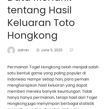
tentang Hasil
Keluaran Toto
Hongkong
admin
June 11, 2025
Permainan Togel Hongkong telah menjadi salah
satu bentuk game yang paling populer di
Indonesia. Hampir setiap hari, para pemain
mengharapkan hasil keluaran yang dapat
memberi mereka banyak keuntungan. Tidak
hanya hanya permainan, tetapi hasil dari Togel
Hongkong juga menyimpan berbagai statistik