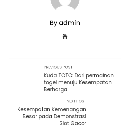
By admin
PREVIOUS POST
Kuda TOTO: Dari permainan
togel menuju Kesempatan
Berharga
NEXT POST
Kesempatan Kemenangan
Besar pada Demonstrasi
Slot Gacor