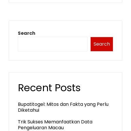
Search
Search
Recent Posts
Bupatitogel: Mitos dan Fakta yang Perlu
Diketahui
Trik Sukses Memanfaatkan Data
Pengeluaran Macau