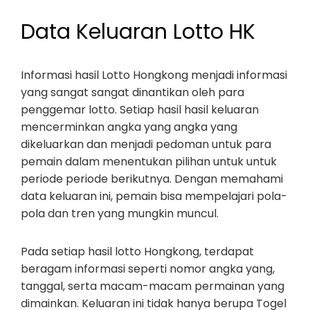
Data Keluaran Lotto HK
Informasi hasil Lotto Hongkong menjadi informasi
yang sangat sangat dinantikan oleh para
penggemar lotto. Setiap hasil hasil keluaran
mencerminkan angka yang angka yang
dikeluarkan dan menjadi pedoman untuk para
pemain dalam menentukan pilihan untuk untuk
periode periode berikutnya. Dengan memahami
data keluaran ini, pemain bisa mempelajari pola-
pola dan tren yang mungkin muncul.
Pada setiap hasil lotto Hongkong, terdapat
beragam informasi seperti nomor angka yang,
tanggal, serta macam-macam permainan yang
dimainkan. Keluaran ini tidak hanya berupa Togel