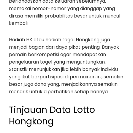
berlandaskan data keluaran sebelumnya,
memakai nomor-nomor yang dianggap yang
dirasa memiliki probabilitas besar untuk muncul
kembali.
Hadiah HK atau hadiah togel Hongkong juga
menjadi bagian dari daya pikat penting. Banyak
pemain berkompetisi agar mendapatkan
pengeluaran togel yang menguntungkan.
Statistik menunjukkan jika lebih banyak individu
yang ikut berpartisipasi di permainan ini, semakin
besar juga dana yang, menjadikannya semakin
menarik untuk diperhatikan setiap harinya.
Tinjauan Data Lotto
Hongkong