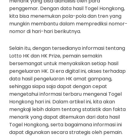
menarik yang bisa dianalisis oleh para
penggemar. Dengan data hasil Togel Hongkong,
kita bisa menemukan pola-pola dan tren yang
mungkin membantu dalam memprediksi nomor-
nomor di hari-hari berikutnya.
Selain itu, dengan tersedianya informasi tentang
Lotto HK dan HK Prize, pemain semakin
bersemangat untuk menyaksikan setiap hasil
pengeluaran HK. Di era digital ini, akses terhadap
data hasil pengeluaran HK amat gampang,
sehingga siapa saja dapat dengan cepat
mengetahui informasi terbaru mengenai Togel
Hongkong hari ini. Dalam artikel ini, kita akan
mengkaji lebih dalam tentang statistik dan fakta
menarik yang dapat ditemukan dari data hasil
Togel Hongkong, serta bagaimana informasi ini
dapat digunakan secara strategis oleh pemain.