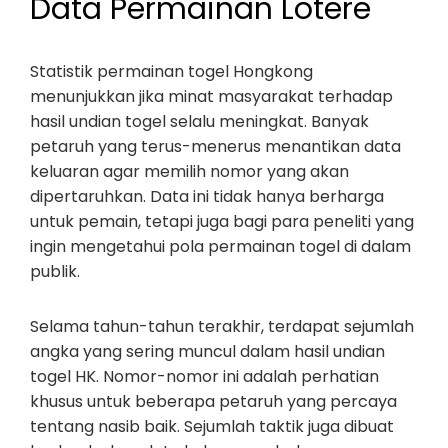
Data Permainan Lotere
Statistik permainan togel Hongkong
menunjukkan jika minat masyarakat terhadap
hasil undian togel selalu meningkat. Banyak
petaruh yang terus-menerus menantikan data
keluaran agar memilih nomor yang akan
dipertaruhkan. Data ini tidak hanya berharga
untuk pemain, tetapi juga bagi para peneliti yang
ingin mengetahui pola permainan togel di dalam
publik.
Selama tahun-tahun terakhir, terdapat sejumlah
angka yang sering muncul dalam hasil undian
togel HK. Nomor-nomor ini adalah perhatian
khusus untuk beberapa petaruh yang percaya
tentang nasib baik. Sejumlah taktik juga dibuat