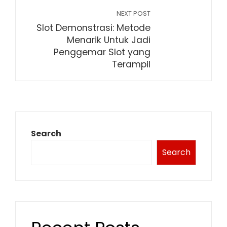
NEXT POST
Slot Demonstrasi: Metode
Menarik Untuk Jadi
Penggemar Slot yang
Terampil
Search
Search