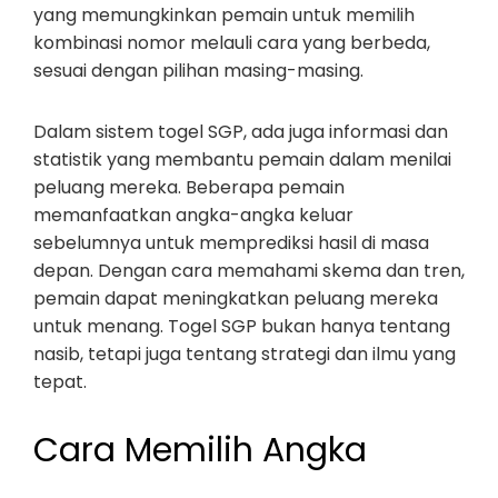
yang memungkinkan pemain untuk memilih
kombinasi nomor melauli cara yang berbeda,
sesuai dengan pilihan masing-masing.
Dalam sistem togel SGP, ada juga informasi dan
statistik yang membantu pemain dalam menilai
peluang mereka. Beberapa pemain
memanfaatkan angka-angka keluar
sebelumnya untuk memprediksi hasil di masa
depan. Dengan cara memahami skema dan tren,
pemain dapat meningkatkan peluang mereka
untuk menang. Togel SGP bukan hanya tentang
nasib, tetapi juga tentang strategi dan ilmu yang
tepat.
Cara Memilih Angka