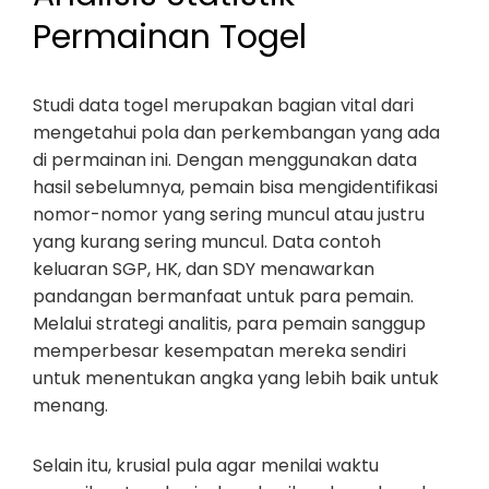
Permainan Togel
Studi data togel merupakan bagian vital dari
mengetahui pola dan perkembangan yang ada
di permainan ini. Dengan menggunakan data
hasil sebelumnya, pemain bisa mengidentifikasi
nomor-nomor yang sering muncul atau justru
yang kurang sering muncul. Data contoh
keluaran SGP, HK, dan SDY menawarkan
pandangan bermanfaat untuk para pemain.
Melalui strategi analitis, para pemain sanggup
memperbesar kesempatan mereka sendiri
untuk menentukan angka yang lebih baik untuk
menang.
Selain itu, krusial pula agar menilai waktu