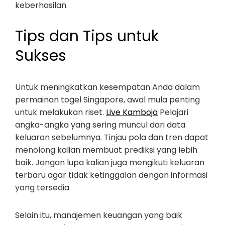
keberhasilan.
Tips dan Tips untuk
Sukses
Untuk meningkatkan kesempatan Anda dalam
permainan togel Singapore, awal mula penting
untuk melakukan riset.
Live Kamboja
Pelajari
angka-angka yang sering muncul dari data
keluaran sebelumnya. Tinjau pola dan tren dapat
menolong kalian membuat prediksi yang lebih
baik. Jangan lupa kalian juga mengikuti keluaran
terbaru agar tidak ketinggalan dengan informasi
yang tersedia.
Selain itu, manajemen keuangan yang baik