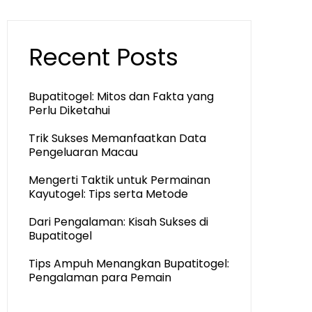
Recent Posts
Bupatitogel: Mitos dan Fakta yang
Perlu Diketahui
Trik Sukses Memanfaatkan Data
Pengeluaran Macau
Mengerti Taktik untuk Permainan
Kayutogel: Tips serta Metode
Dari Pengalaman: Kisah Sukses di
Bupatitogel
Tips Ampuh Menangkan Bupatitogel:
Pengalaman para Pemain