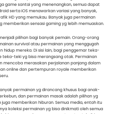
ga game santai yang menenangkan, semua dapat
oid serta iOS menawarkan variasi yang banyak,
grafik HD yang memukau. Banyak juga permainan
yang memberikan sensasi gaming yg lebih memuaskan.
 menjadi pilihan bagi banyak pemain. Orang-orang
mainan survival atau permainan yang menggugah
 hidup mereka. Di sisi lain, bagi penggemar teka-
me teka-teki yg bisa merangsang otak. Permainan
gin mencoba merasakan perjalanan panjang dalam
nan online dan pertempuran royale memberikan
seru.
banyak permainan yg dirancang khusus bagi anak-
erkebun, dan permainan masak adalah pilihan yg
 juga memberikan hiburan. Semua media, entah itu
nya koleksi permainan yg bisa dinikmati oleh semua