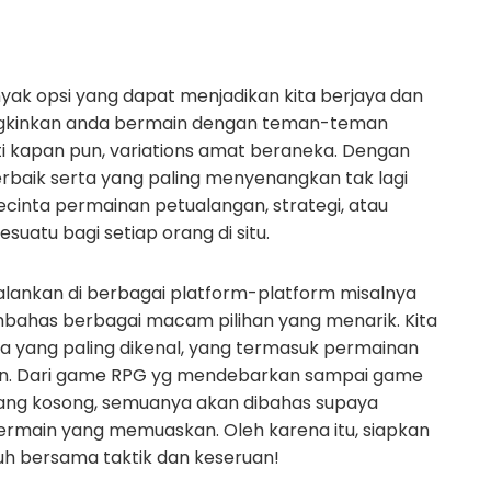
yak opsi yang dapat menjadikan kita berjaya dan
ngkinkan anda bermain dengan teman-teman
i kapan pun, variations amat beraneka. Dengan
rbaik serta yang paling menyenangkan tak lagi
ecinta permainan petualangan, strategi, atau
uatu bagi setiap orang di situ.
alankan di berbagai platform-platform misalnya
membahas berbagai macam pilihan yang menarik. Kita
a yang paling dikenal, yang termasuk permainan
klan. Dari game RPG yg mendebarkan sampai game
uang kosong, semuanya akan dibahas supaya
ain yang memuaskan. Oleh karena itu, siapkan
uh bersama taktik dan keseruan!