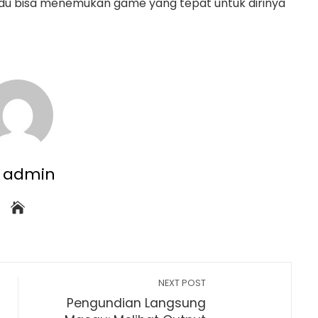
vidu bisa menemukan game yang tepat untuk dirinya
 admin
NEXT POST
Pengundian Langsung