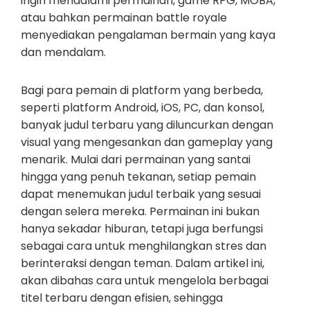
ingin mendalami permainan, game RPG, MOBA,
atau bahkan permainan battle royale
menyediakan pengalaman bermain yang kaya
dan mendalam.
Bagi para pemain di platform yang berbeda,
seperti platform Android, iOS, PC, dan konsol,
banyak judul terbaru yang diluncurkan dengan
visual yang mengesankan dan gameplay yang
menarik. Mulai dari permainan yang santai
hingga yang penuh tekanan, setiap pemain
dapat menemukan judul terbaik yang sesuai
dengan selera mereka. Permainan ini bukan
hanya sekadar hiburan, tetapi juga berfungsi
sebagai cara untuk menghilangkan stres dan
berinteraksi dengan teman. Dalam artikel ini,
akan dibahas cara untuk mengelola berbagai
titel terbaru dengan efisien, sehingga