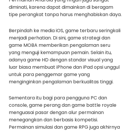
diminati, karena dapat dimainkan di beragam
tipe perangkat tanpa harus menghabiskan daya.
Berpindah ke media iOS, game terbaru seringkali
menjadi perhatian. Di sini, game strategi dan
game MOBA memberikan pengalaman seru
yang menguji kemampuan pemain. Selain itu,
adanya game HD dengan standar visual yang
luar biasa membuat iPhone dan iPad opsi unggul
untuk para penggemar game yang
menginginkan pengalaman berkualitas tinggi.
Sementara itu bagi para pengguna PC dan
console, game perang dan game battle royale
menguasai pasar dengan alur permainan
menegangkan dan berbasis kompetisi.
Permainan simulasi dan game RPG juga akhirnya