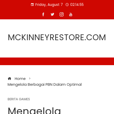
Skip
Friday, August 7
02:14:55
to
content
MCKINNEYRESTORE.COM
Home
Mengelola Berbagai PBN Dalam Optimal
BERITA GAMES
Mengelola