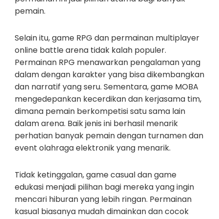
pemain.
Selain itu, game RPG dan permainan multiplayer
online battle arena tidak kalah populer.
Permainan RPG menawarkan pengalaman yang
dalam dengan karakter yang bisa dikembangkan
dan narratif yang seru. Sementara, game MOBA
mengedepankan kecerdikan dan kerjasama tim,
dimana pemain berkompetisi satu sama lain
dalam arena. Baik jenis ini berhasil menarik
perhatian banyak pemain dengan turnamen dan
event olahraga elektronik yang menarik.
Tidak ketinggalan, game casual dan game
edukasi menjadi pilihan bagi mereka yang ingin
mencari hiburan yang lebih ringan. Permainan
kasual biasanya mudah dimainkan dan cocok