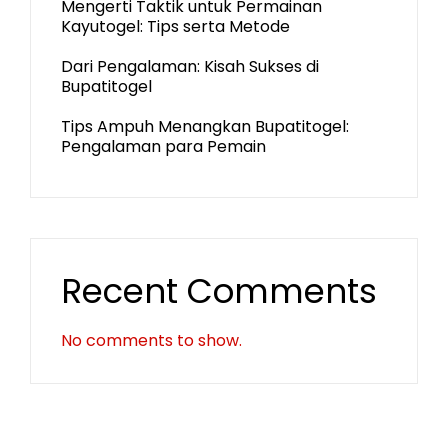
Mengerti Taktik untuk Permainan
Kayutogel: Tips serta Metode
Dari Pengalaman: Kisah Sukses di
Bupatitogel
Tips Ampuh Menangkan Bupatitogel:
Pengalaman para Pemain
Recent Comments
No comments to show.