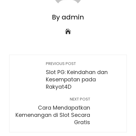
By admin
PREVIOUS POST
Slot PG: Keindahan dan
Kesempatan pada
Rakyat4D
NEXT POST
Cara Mendapatkan
Kemenangan di Slot Secara
Gratis