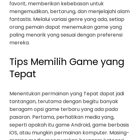
favorit, memberikan kebebasan untuk
mengemudikan, bertarung, dan menjelajahi alam
fantastis. Melalui variasi genre yang ada, setiap
orang pemain dapat menemukan game yang
paling menarik yang sesuai dengan preferensi
mereka.
Tips Memilih Game yang
Tepat
Menentukan permainan yang Tepat dapat jadi
tantangan, terutama dengan begitu banyak
beragam opsi game terbaru yang ada pada
pasaran. Pertama, perhatikan media yang,
seperti apakah itu game Android, game berbasis
iOS, atau mungkin permainan komputer. Masing-