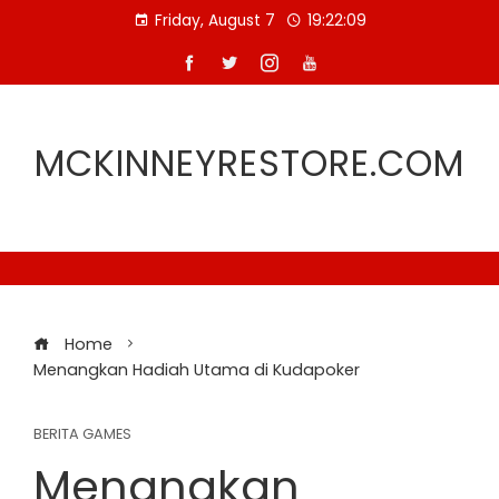
Skip
Friday, August 7
19:22:09
to
content
MCKINNEYRESTORE.COM
Home
Menangkan Hadiah Utama di Kudapoker
BERITA GAMES
Menangkan