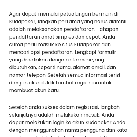
Agar dapat memulai petualangan bermain di
Kudapoker, langkah pertama yang harus diambil
adalah melaksanakan pendaftaran. Tahapan
pendaftaran amat simples dan cepat. Anda
cuma perlu masuk ke situs Kudapoker dan
mencari opsi pendaftaran. Lengkapi formulir
yang disediakan dengan informasi yang
dibutuhkan, seperti nama, alamat email, dan
nomor telepon. Setelah semua informasi terisi
dengan akurat, klik tombol registrasi untuk
membuat akun baru.
Setelah anda sukses dalam registrasi, langkah
selanjutnya adalah melakukan masuk. Anda
dapat melakukan login ke akun Kudapoker Anda
dengan menggunakan nama pengguna dan kata