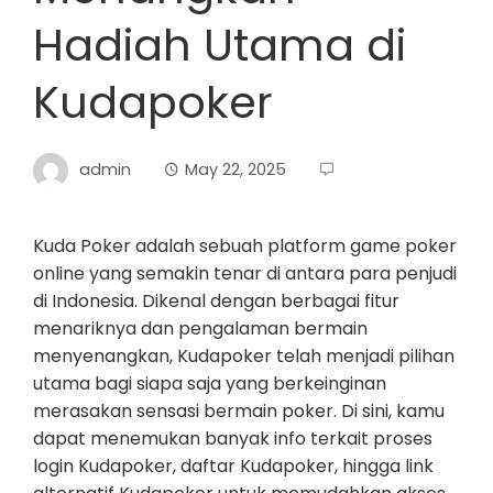
Hadiah Utama di
Kudapoker
admin
May 22, 2025
Kuda Poker adalah sebuah platform game poker
online yang semakin tenar di antara para penjudi
di Indonesia. Dikenal dengan berbagai fitur
menariknya dan pengalaman bermain
menyenangkan, Kudapoker telah menjadi pilihan
utama bagi siapa saja yang berkeinginan
merasakan sensasi bermain poker. Di sini, kamu
dapat menemukan banyak info terkait proses
login Kudapoker, daftar Kudapoker, hingga link