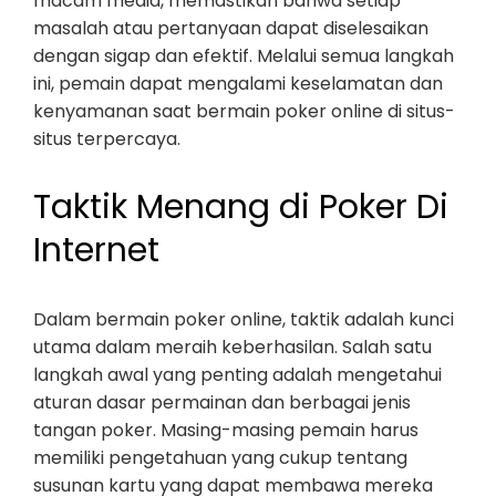
macam media, memastikan bahwa setiap
masalah atau pertanyaan dapat diselesaikan
dengan sigap dan efektif. Melalui semua langkah
ini, pemain dapat mengalami keselamatan dan
kenyamanan saat bermain poker online di situs-
situs terpercaya.
Taktik Menang di Poker Di
Internet
Dalam bermain poker online, taktik adalah kunci
utama dalam meraih keberhasilan. Salah satu
langkah awal yang penting adalah mengetahui
aturan dasar permainan dan berbagai jenis
tangan poker. Masing-masing pemain harus
memiliki pengetahuan yang cukup tentang
susunan kartu yang dapat membawa mereka