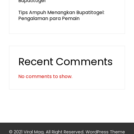
Bupatitogel
Tips Ampuh Menangkan Bupatitogel:
Pengalaman para Pemain
Recent Comments
No comments to show.
© 2021 Viral Mag. All Right Reserved.
WordPress Theme