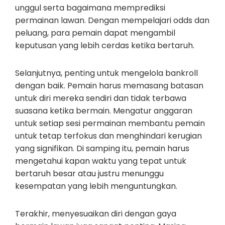
unggul serta bagaimana memprediksi
permainan lawan. Dengan mempelajari odds dan
peluang, para pemain dapat mengambil
keputusan yang lebih cerdas ketika bertaruh.
Selanjutnya, penting untuk mengelola bankroll
dengan baik. Pemain harus memasang batasan
untuk diri mereka sendiri dan tidak terbawa
suasana ketika bermain. Mengatur anggaran
untuk setiap sesi permainan membantu pemain
untuk tetap terfokus dan menghindari kerugian
yang signifikan. Di samping itu, pemain harus
mengetahui kapan waktu yang tepat untuk
bertaruh besar atau justru menunggu
kesempatan yang lebih menguntungkan.
Terakhir, menyesuaikan diri dengan gaya