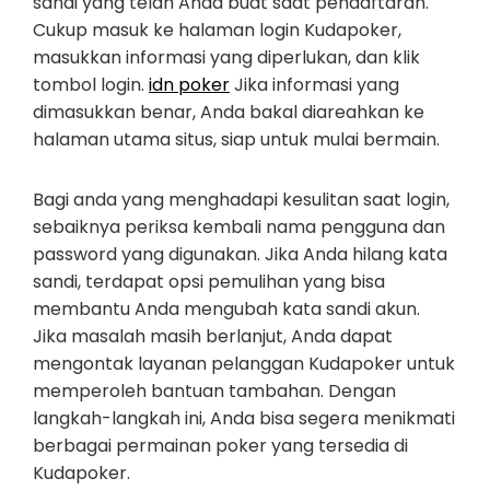
sandi yang telah Anda buat saat pendaftaran.
Cukup masuk ke halaman login Kudapoker,
masukkan informasi yang diperlukan, dan klik
tombol login.
idn poker
Jika informasi yang
dimasukkan benar, Anda bakal diareahkan ke
halaman utama situs, siap untuk mulai bermain.
Bagi anda yang menghadapi kesulitan saat login,
sebaiknya periksa kembali nama pengguna dan
password yang digunakan. Jika Anda hilang kata
sandi, terdapat opsi pemulihan yang bisa
membantu Anda mengubah kata sandi akun.
Jika masalah masih berlanjut, Anda dapat
mengontak layanan pelanggan Kudapoker untuk
memperoleh bantuan tambahan. Dengan
langkah-langkah ini, Anda bisa segera menikmati
berbagai permainan poker yang tersedia di
Kudapoker.