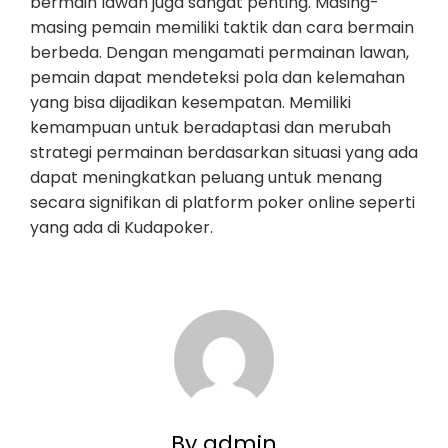
bermain lawan juga sangat penting. Masing-
masing pemain memiliki taktik dan cara bermain
berbeda. Dengan mengamati permainan lawan,
pemain dapat mendeteksi pola dan kelemahan
yang bisa dijadikan kesempatan. Memiliki
kemampuan untuk beradaptasi dan merubah
strategi permainan berdasarkan situasi yang ada
dapat meningkatkan peluang untuk menang
secara signifikan di platform poker online seperti
yang ada di Kudapoker.
By admin