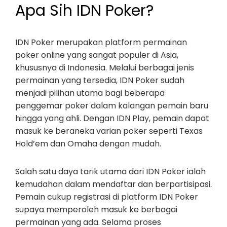
Apa Sih IDN Poker?
IDN Poker merupakan platform permainan
poker online yang sangat populer di Asia,
khususnya di Indonesia. Melalui berbagai jenis
permainan yang tersedia, IDN Poker sudah
menjadi pilihan utama bagi beberapa
penggemar poker dalam kalangan pemain baru
hingga yang ahli. Dengan IDN Play, pemain dapat
masuk ke beraneka varian poker seperti Texas
Hold’em dan Omaha dengan mudah.
Salah satu daya tarik utama dari IDN Poker ialah
kemudahan dalam mendaftar dan berpartisipasi.
Pemain cukup registrasi di platform IDN Poker
supaya memperoleh masuk ke berbagai
permainan yang ada. Selama proses