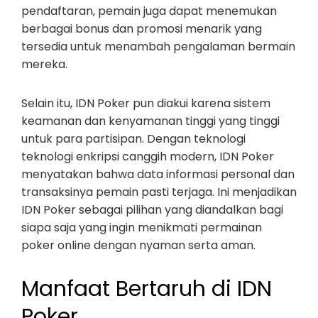
pendaftaran, pemain juga dapat menemukan
berbagai bonus dan promosi menarik yang
tersedia untuk menambah pengalaman bermain
mereka.
Selain itu, IDN Poker pun diakui karena sistem
keamanan dan kenyamanan tinggi yang tinggi
untuk para partisipan. Dengan teknologi
teknologi enkripsi canggih modern, IDN Poker
menyatakan bahwa data informasi personal dan
transaksinya pemain pasti terjaga. Ini menjadikan
IDN Poker sebagai pilihan yang diandalkan bagi
siapa saja yang ingin menikmati permainan
poker online dengan nyaman serta aman.
Manfaat Bertaruh di IDN
Poker