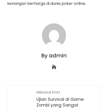
kenangan berharga di dunia poker online.
By admin
PREVIOUS POST
Ujian Survival di Game
Zombi yang Sangat