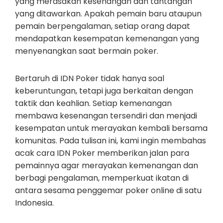
yang merasakan kesenangan dan tantangan
yang ditawarkan. Apakah pemain baru ataupun
pemain berpengalaman, setiap orang dapat
mendapatkan kesempatan kemenangan yang
menyenangkan saat bermain poker.
Bertaruh di IDN Poker tidak hanya soal
keberuntungan, tetapi juga berkaitan dengan
taktik dan keahlian. Setiap kemenangan
membawa kesenangan tersendiri dan menjadi
kesempatan untuk merayakan kembali bersama
komunitas. Pada tulisan ini, kami ingin membahas
acak cara IDN Poker memberikan jalan para
pemainnya agar merayakan kemenangan dan
berbagi pengalaman, memperkuat ikatan di
antara sesama penggemar poker online di satu
Indonesia.