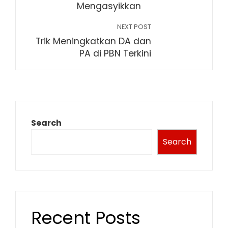
Mengasyikkan
NEXT POST
Trik Meningkatkan DA dan
PA di PBN Terkini
Search
Search
Recent Posts