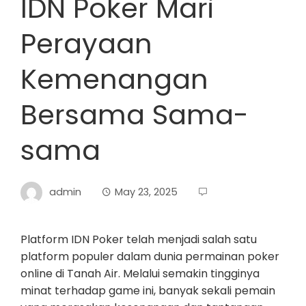
IDN Poker Mari
Perayaan
Kemenangan
Bersama Sama-
sama
admin
May 23, 2025
Platform IDN Poker telah menjadi salah satu
platform populer dalam dunia permainan poker
online di Tanah Air. Melalui semakin tingginya
minat terhadap game ini, banyak sekali pemain