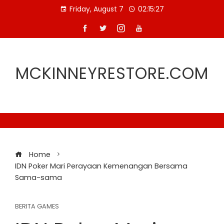
Skip
Friday, August 7
02:15:28
to
content
MCKINNEYRESTORE.COM
Home
IDN Poker Mari Perayaan Kemenangan Bersama
Sama-sama
BERITA GAMES