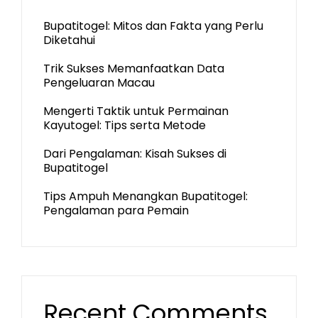
Bupatitogel: Mitos dan Fakta yang Perlu
Diketahui
Trik Sukses Memanfaatkan Data
Pengeluaran Macau
Mengerti Taktik untuk Permainan
Kayutogel: Tips serta Metode
Dari Pengalaman: Kisah Sukses di
Bupatitogel
Tips Ampuh Menangkan Bupatitogel:
Pengalaman para Pemain
Recent Comments